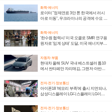
화학·에너지
로이터 "정제연료 3만 톤 한국에서 러시
아로 이동", 우크라이나의 공격에 수요 늘
어
화학·에너지
'한수원 협력사' 미국 오클로 SMR 연구용
원자로 '임계 상태' 도달, 미국 에너지부
"중요한 이정표"
자동차·부품
현대차 올해 SUV 국내 베스트셀러 톱10
에서 싼타페만 자리매김, 그랜저·아반떼
'세단 쌍끌이'로 내수 방어
전자·전기·정보통신
아이폰18 '메모리 부족'에 출시 지연되나,
삼성디스플레이 LG디스플레이 LG이노
텍 '탈애플' 수익 다각화 속도
전자·전기·정보통신