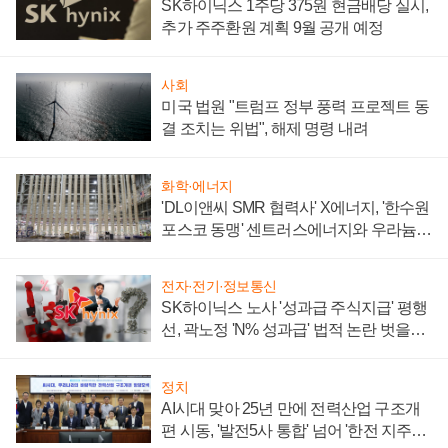
SK하이닉스 1주당 375원 현금배당 실시,
추가 주주환원 계획 9월 공개 예정
사회
미국 법원 "트럼프 정부 풍력 프로젝트 동
결 조치는 위법", 해제 명령 내려
화학·에너지
'DL이앤씨 SMR 협력사' X에너지, '한수원
포스코 동맹' 센트러스에너지와 우라늄
계약 체결
전자·전기·정보통신
SK하이닉스 노사 '성과급 주식지급' 평행
선, 곽노정 'N% 성과급' 법적 논란 벗을지
주목
정치
AI시대 맞아 25년 만에 전력산업 구조개
편 시동, '발전5사 통합' 넘어 '한전 지주사'