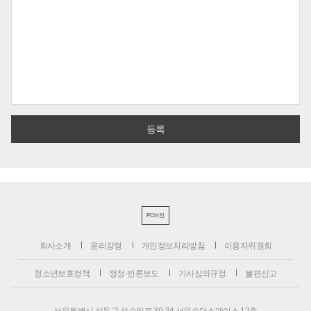
PC버전
회사소개
윤리강령
개인정보처리방침
이용자위원회
청소년보호정책
정정·반론보도
기사심의규정
불편신고