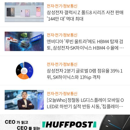
전자·전기·정보통신
삼성전자 갤럭시 Z 폴드8 시리즈 사전 판매
'144만 대' 역대 최대
전자·전기·정보통신
엔비디아 '루빈 울트라'에도 HBM4 탑재 검
토, 삼성전자·SK하이닉스 HBM4 수율에 주
도권 갈린다
전자·전기·정보통신
삼성전자 2분기 글로벌 D램 점유율 39% 1
위, SK하이닉스와 13%p 격차
전자·전기·정보통신
[오늘Who] 정철동 LG디스플레이 모바일 O
LED로 하반기 실적 반등 시동, '칩플레이
션'에 가격 인하 압박은 부담