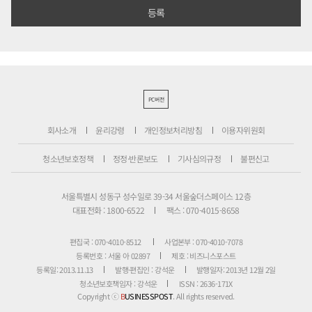
PC버전
회사소개
윤리강령
개인정보처리방침
이용자위원회
청소년보호정책
정정·반론보도
기사심의규정
불편신고
서울특별시 성동구 성수일로 39-34 서울숲더스페이스 12층
대표전화 : 1800-6522
팩스 : 070-4015-8658
편집국 : 070-4010-8512
사업본부 : 070-4010-7078
등록번호 : 서울 아 02897
제호 : 비즈니스포스트
등록일: 2013.11.13
발행·편집인 : 강석운
발행일자: 2013년 12월 2일
청소년보호책임자 : 강석운
ISSN : 2636-171X
Copyright ⓒ
B
USINESSPOST
. All rights reserved.