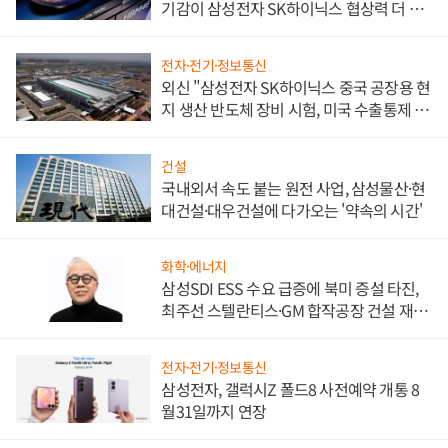
기감이 삼성전자 SK하이닉스 협상력 더 키
워
전자·전기·정보통신
외신 "삼성전자 SK하이닉스 중국 공장용 현
지 생산 반도체 장비 시험, 미국 수출통제 대
비"
건설
국내외서 속도 붙는 원전 사업, 삼성물산·현
대건설·대우건설에 다가오는 '약속의 시간'
화학·에너지
삼성SDI ESS 수요 급증에 북미 증설 타진,
최주선 스텔란티스·GM 합작공장 건설 재추
진하나
전자·전기·정보통신
삼성전자, 갤럭시Z 폴드8 사전예약 개통 8
월31일까지 연장