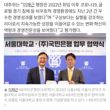
대추위는 “
이재근
행장은 2022년 취임 이후 코로나19, 글
로벌 경기 침체 등 비우호적 경영환경에도 지난 2년 간 우
수한 경영성과를 보였다”며 “구상보다는 실행을 강조하는
리더로서 지속가능한 성장을 이끌어갈 수 있는 변화·혁신의
역량과 경영전문성을 보여줬다”고 평가했다.
▲
이재근
KB국민은행장(오른쪽)이 2023년 11월14일 서울시 관악구 서
울대학교 대회의실에서 진행된 서울대학교·KB국민은행 업무 협약식에
서 유홍림 서울대학교 총장과 함께 기념촬영을 하고 있다. < KB국민은행
>