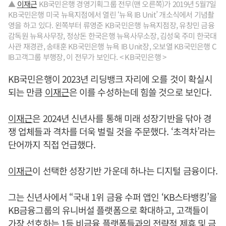
▲
이재근
KB국민은행 경영기획그룹 전무(맨 오른쪽)가 2019년 5월7일
KB국민은행 미국 뉴욕지점에서 열린 ‘뉴욕 IB Unit’ 개소식에서 기념촬
영을 하고 있다. 왼쪽부터 류영준 KB국민은행 뉴욕지점장, 유창민 금융
감독원 뉴욕사무장, 정상돈 한국은행 뉴욕사무소장, 김성욱 주미 한국대
사관 재경관, 송태훈 KB국민은행 뉴욕 IB Unit장, 오보열 KB국민은행 C
IB고객그룹 부행장, 이 전무가 보인다. < KB국민은행 >
KB국민은행이 2023년 리딩뱅크 자리에 오를 것이 확실시
되는 만큼
이재근
은 이를 수성하는데 힘쓸 것으로 보인다.
이재근
은 2024년 신년사를 통해 미래 성장기반을 닦아 경
쟁 업체들과 격차를 더욱 벌릴 것을 주문했다. ‘초격차’라는
단어까지 직접 언급했다.
이재근
이 선택한 성장기반 가운데 하나는 디지털 금융이다.
그는 신년사에서 “국내 1위 금융 수퍼 앱인 ‘KB스타뱅킹’을
KB금융그룹의 유니버설 플랫폼으로 확대하고, 고객들이
가장 선호하는 1등 비금융 플랫폼들과의 전략적 제휴 및 금