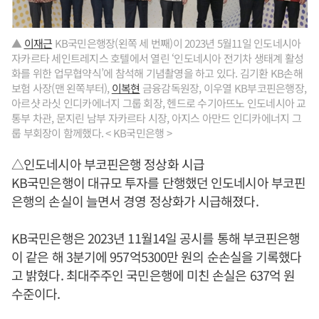
▲
이재근
KB국민은행장(왼쪽 세 번째)이 2023년 5월11일 인도네시아
자카르타 세인트레지스 호텔에서 열린 ‘인도네시아 전기차 생태계 활성
화를 위한 업무협약식’에 참석해 기념촬영을 하고 있다. 김기환 KB손해
보험 사장(맨 왼쪽부터),
이복현
금융감독원장, 이우열 KB부코핀은행장,
아르샷 라싯 인디카에너지 그룹 회장, 헨드로 수기아뜨노 인도네시아 교
통부 차관, 문지린 남부 자카르타 시장, 아지스 아만드 인디카에너지 그
룹 부회장이 함께했다. < KB국민은행 >
△인도네시아 부코핀은행 정상화 시급
KB국민은행이 대규모 투자를 단행했던 인도네시아 부코핀
은행의 손실이 늘면서 경영 정상화가 시급해졌다.
KB국민은행은 2023년 11월14일 공시를 통해 부코핀은행
이 같은 해 3분기에 957억5300만 원의 순손실을 기록했다
고 밝혔다. 최대주주인 국민은행에 미친 손실은 637억 원
수준이다.