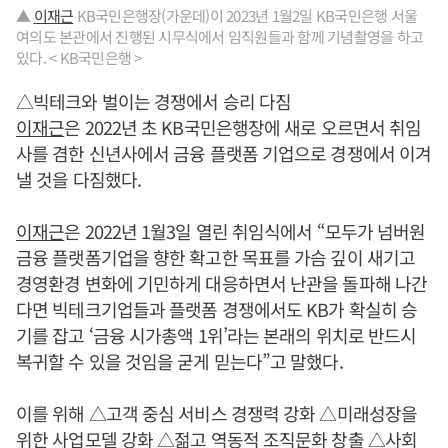
▲
이재근
KB국민은행장(가운데)이 2023년 1월2일 KB국민은행 서울
여의도 본관에서 진행된 시무식에서 임직원들과 함께 기념촬영을 하고
있다. < KB국민은행 >
△빅테크와 벌이는 경쟁에서 승리 다짐
이재근
은 2022년 초 KB국민은행장에 새로 오르면서 취임
사를 겸한 신년사에서 금융 플랫폼 기업으로 경쟁에서 이겨
낼 것을 다짐했다.
이재근
은 2022년 1월3일 열린 취임식에서 “모두가 넘버원
금융 플랫폼기업을 향한 확고한 목표를 가슴 깊이 새기고
경영환경 변화에 기민하게 대응하면서 난관을 돌파해 나간
다면 빅테크기업들과 플랫폼 경쟁에서도 KB가 확실히 승
기를 잡고 ‘금융 시가총액 1위’라는 본래의 위치로 반드시
복귀할 수 있을 것임을 굳게 믿는다”고 말했다.
이를 위해 △고객 중심 서비스 경쟁력 강화 △미래성장을
위한 사업모델 강화 △젊고 역동적 조직문화 창출 △사회