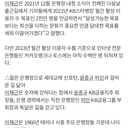
이재근
은 2021년 12월 은행장 내정 소식이 전해진 다음날
출근길에서 기자들에게 2022년 KB스타뱅킹 월간 활성 이
용자 수 목표인 2천만 명을 언급하면서 “달성가능한 목표
보다는 최선을 다하는 문화가 중요한 만큼 담대한 목표를
세워 이끌어가겠다”고 말했다.
다만 2023년 월간 활성 이용자 수를 기준으로 인터넷 전문
은행들인 카카오뱅크나 토스에는 아직 수백만 명 뒤처져 있
다.
△젊은 은행장으로 세대교체 신호탄,
윤종규
허인
과 걸어
온 길 닮아
이재근
은 숫자에 강하다는 점에서
윤종규
KB금융지주 회
장을, 은행 경력에서는 직전 은행장인
허인
KB금융그룹 부
회장과 똑닮은 길을 걷고 있다.
이재근
은 1966년 태어나 시중 주요 은행장들 가운데 나이