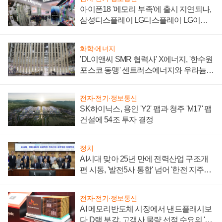
아이폰18 '메모리 부족'에 출시 지연되나,
삼성디스플레이 LG디스플레이 LG이노
텍 '탈애플' 수익 다각화 속도
화학·에너지
'DL이앤씨 SMR 협력사' X에너지, '한수원
포스코 동맹' 센트러스에너지와 우라늄
계약 체결
전자·전기·정보통신
SK하이닉스, 용인 'Y2' 팹과 청주 'M17' 팹
건설에 54조 투자 결정
정치
AI시대 맞아 25년 만에 전력산업 구조개
편 시동, '발전5사 통합' 넘어 '한전 지주사'
재편론도
전자·전기·정보통신
AI 메모리반도체 시장에서 낸드플래시보
다 D램 부각, 고객사 물량 선점 수요의 '우