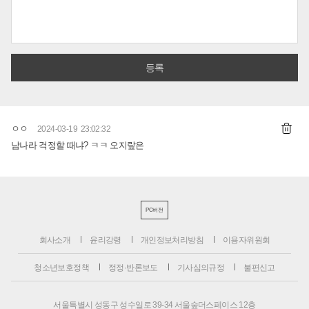
ㅇㅇ
2024-03-19 23:02:32
남나라 걱정할 때냐? ㅋㅋ 오지랖은
PC버전
회사소개
윤리강령
개인정보처리방침
이용자위원회
청소년보호정책
정정·반론보도
기사심의규정
불편신고
서울특별시 성동구 성수일로 39-34 서울숲더스페이스 12층