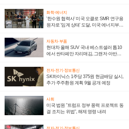
어
화학·에너지
'한수원 협력사' 미국 오클로 SMR 연구용
원자로 '임계 상태' 도달, 미국 에너지부
"중요한 이정표"
자동차·부품
현대차 올해 SUV 국내 베스트셀러 톱10
에서 싼타페만 자리매김, 그랜저·아반떼
'세단 쌍끌이'로 내수 방어
전자·전기·정보통신
SK하이닉스 1주당 375원 현금배당 실시,
추가 주주환원 계획 9월 공개 예정
사회
미국 법원 "트럼프 정부 풍력 프로젝트 동
결 조치는 위법", 해제 명령 내려
전자·전기·정보통신