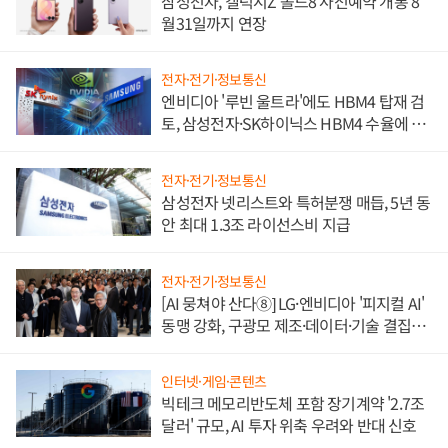
삼성전자, 갤럭시Z 폴드8 사전예약 개통 8
월31일까지 연장
전자·전기·정보통신
엔비디아 '루빈 울트라'에도 HBM4 탑재 검
토, 삼성전자·SK하이닉스 HBM4 수율에 주
도권 갈린다
전자·전기·정보통신
삼성전자 넷리스트와 특허분쟁 매듭, 5년 동
안 최대 1.3조 라이선스비 지급
전자·전기·정보통신
[AI 뭉쳐야 산다⑧] LG·엔비디아 '피지컬 AI'
동맹 강화, 구광모 제조·데이터·기술 결집
해 종합 로보틱스 기업으로
인터넷·게임·콘텐츠
빅테크 메모리반도체 포함 장기계약 '2.7조
달러' 규모, AI 투자 위축 우려와 반대 신호