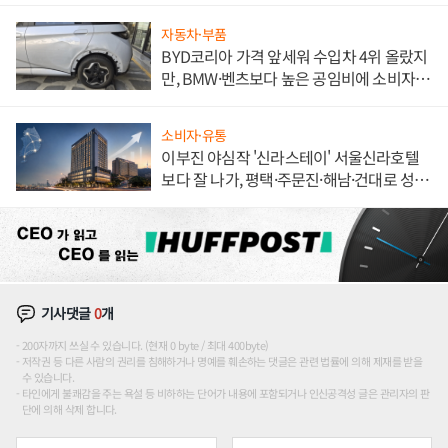
자동차·부품
BYD코리아 가격 앞세워 수입차 4위 올랐지
만, BMW·벤츠보다 높은 공임비에 소비자
불만 폭발
소비자·유통
이부진 야심작 '신라스테이' 서울신라호텔
보다 잘 나가, 평택·주문진·해남·건대로 성
장판 더 넓힌다
기사댓글
0
개
200자까지 쓰실 수 있습니다. (현재 0 byte / 최대 400byte)
저작권 등 다른 사람의 권리를 침해하거나 명예를 훼손하는 댓글은 관련 법률에 의해 제재를 받을
수 있습니다.
타인에게 불쾌감을 주는 욕설 등 비하하는 단어가 내용에 포함되거나 인신공격성 글은 관리자의 판
단에 의해 삭제 합니다.