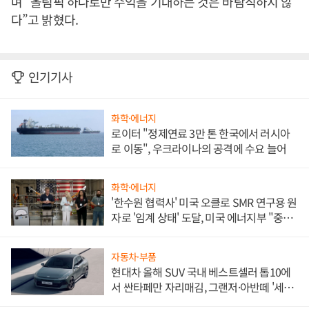
며 “올림픽 하나로만 수익을 기대하는 것은 바람직하지 않
다”고 밝혔다.
인기기사
화학·에너지
로이터 "정제연료 3만 톤 한국에서 러시아
로 이동", 우크라이나의 공격에 수요 늘어
화학·에너지
'한수원 협력사' 미국 오클로 SMR 연구용 원
자로 '임계 상태' 도달, 미국 에너지부 "중요
한 이정표"
자동차·부품
현대차 올해 SUV 국내 베스트셀러 톱10에
서 싼타페만 자리매김, 그랜저·아반떼 '세단
쌍끌이'로 내수 방어