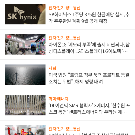
전자·전기·정보통신
SK하이닉스 1주당 375원 현금배당 실시, 추
가 주주환원 계획 9월 공개 예정
전자·전기·정보통신
아이폰18 '메모리 부족'에 출시 지연되나, 삼
성디스플레이 LG디스플레이 LG이노텍 '탈
애플' 수익 다각화 속도
사회
미국 법원 "트럼프 정부 풍력 프로젝트 동결
조치는 위법", 해제 명령 내려
화학·에너지
'DL이앤씨 SMR 협력사' X에너지, '한수원 포
스코 동맹' 센트러스에너지와 우라늄 계약
체결
전자·전기·정보통신