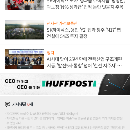
SK하이닉스 노사 '성과급 주식지급' 평행선,
곽노정 'N% 성과급' 법적 논란 벗을지 주목
전자·전기·정보통신
SK하이닉스, 용인 'Y2' 팹과 청주 'M17' 팹
건설에 54조 투자 결정
정치
AI시대 맞아 25년 만에 전력산업 구조개편
시동, '발전5사 통합' 넘어 '한전 지주사' 재편
론도
기사댓글
0
개
200자까지 쓰실 수 있습니다. (현재 0 byte / 최대 400byte)
저작권 등 다른 사람의 권리를 침해하거나 명예를 훼손하는 댓글은 관련 법률에 의해 제재를 받을
수 있습니다.
타인에게 불쾌감을 주는 욕설 등 비하하는 단어가 내용에 포함되거나 인신공격성 글은 관리자의 판