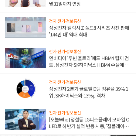
월31일까지 연장
전자·전기·정보통신
삼성전자 갤럭시 Z 폴드8 시리즈 사전 판매
'144만 대' 역대 최대
전자·전기·정보통신
엔비디아 '루빈 울트라'에도 HBM4 탑재 검
토, 삼성전자·SK하이닉스 HBM4 수율에 주
도권 갈린다
전자·전기·정보통신
삼성전자 2분기 글로벌 D램 점유율 39% 1
위, SK하이닉스와 13%p 격차
전자·전기·정보통신
[오늘Who] 정철동 LG디스플레이 모바일 O
LED로 하반기 실적 반등 시동, '칩플레이
션'에 가격 인하 압박은 부담