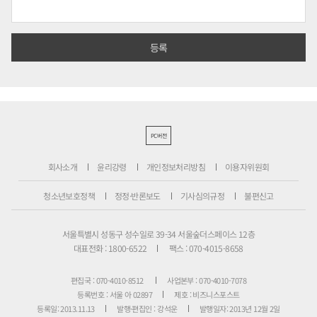
PC버전
회사소개
윤리강령
개인정보처리방침
이용자위원회
청소년보호정책
정정·반론보도
기사심의규정
불편신고
서울특별시 성동구 성수일로 39-34 서울숲더스페이스 12층
대표전화 : 1800-6522
팩스 : 070-4015-8658
편집국 : 070-4010-8512
사업본부 : 070-4010-7078
등록번호 : 서울 아 02897
제호 : 비즈니스포스트
등록일: 2013.11.13
발행·편집인 : 강석운
발행일자: 2013년 12월 2일