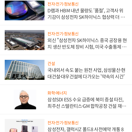
전자·전기·정보통신
D램과 HBM 내년 물량도 '품절', 고객사 위
기감이 삼성전자 SK하이닉스 협상력 더 키
워
전자·전기·정보통신
외신 "삼성전자 SK하이닉스 중국 공장용 현
지 생산 반도체 장비 시험, 미국 수출통제 대
비"
건설
국내외서 속도 붙는 원전 사업, 삼성물산·현
대건설·대우건설에 다가오는 '약속의 시간'
화학·에너지
삼성SDI ESS 수요 급증에 북미 증설 타진,
최주선 스텔란티스·GM 합작공장 건설 재추
진하나
전자·전기·정보통신
삼성전자, 갤럭시Z 폴드8 사전예약 개통 8