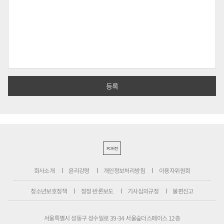
PC버전
회사소개
윤리강령
개인정보처리방침
이용자위원회
청소년보호정책
정정·반론보도
기사심의규정
불편신고
서울특별시 성동구 성수일로 39-34 서울숲더스페이스 12층