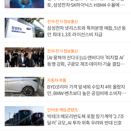
토, 삼성전자·SK하이닉스 HBM4 수율에 주
도권 갈린다
전자·전기·정보통신
삼성전자 넷리스트와 특허분쟁 매듭, 5년 동
안 최대 1.3조 라이선스비 지급
전자·전기·정보통신
[AI 뭉쳐야 산다⑧] LG·엔비디아 '피지컬 AI'
동맹 강화, 구광모 제조·데이터·기술 결집
해 종합 로보틱스 기업으로
자동차·부품
BYD코리아 가격 앞세워 수입차 4위 올랐지
만, BMW·벤츠보다 높은 공임비에 소비자
불만 폭발
인터넷·게임·콘텐츠
빅테크 메모리반도체 포함 장기계약 '2.7조
달러' 규모, AI 투자 위축 우려와 반대 신호