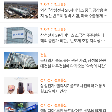
전자·전기·정보통신
외신 "삼성전자 SK하이닉스 중국 공장용 현
지 생산 반도체 장비 시험, 미국 수출통제 대
비"
전자·전기·정보통신
삼성전자 SK하이닉스 소극적 주주환원에
해외 증권가 비판, "반도체 호황 지속성 의
문"
건설
국내외서 속도 붙는 원전 사업, 삼성물산·현
대건설·대우건설에 다가오는 '약속의 시간'
전자·전기·정보통신
삼성전자, 갤럭시Z 폴드8 사전예약 개통 8
월31일까지 연장
전자·전기·정보통신
엔비디아 '루빈 울트라'에도 HBM4 탑재 검