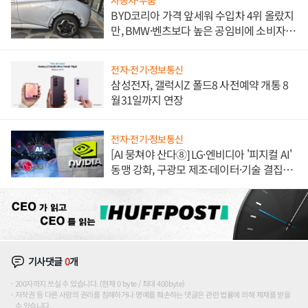
자동차·부품
BYD코리아 가격 앞세워 수입차 4위 올랐지
만, BMW·벤츠보다 높은 공임비에 소비자
불만 폭발
전자·전기·정보통신
삼성전자, 갤럭시Z 폴드8 사전예약 개통 8
월31일까지 연장
전자·전기·정보통신
[AI 뭉쳐야 산다⑧] LG·엔비디아 '피지컬 AI'
동맹 강화, 구광모 제조·데이터·기술 결집
해 종합 로보틱스 기업으로
기사댓글
0
개
200자까지 쓰실 수 있습니다. (현재 0 byte / 최대 400byte)
저작권 등 다른 사람의 권리를 침해하거나 명예를 훼손하는 댓글은 관련 법률에 의해 제재를 받을
수 있습니다.