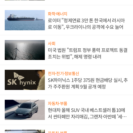
화학·에너지
로이터 "정제연료 3만 톤 한국에서 러시아
로 이동", 우크라이나의 공격에 수요 늘어
사회
미국 법원 "트럼프 정부 풍력 프로젝트 동결
조치는 위법", 해제 명령 내려
전자·전기·정보통신
SK하이닉스 1주당 375원 현금배당 실시, 추
가 주주환원 계획 9월 공개 예정
자동차·부품
현대차 올해 SUV 국내 베스트셀러 톱10에
서 싼타페만 자리매김, 그랜저·아반떼 '세단
쌍끌이'로 내수 방어