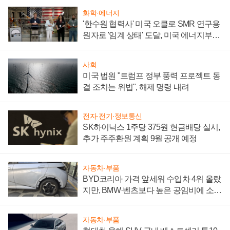
화학·에너지
'한수원 협력사' 미국 오클로 SMR 연구용
원자로 '임계 상태' 도달, 미국 에너지부
"중요한 이정표"
사회
미국 법원 "트럼프 정부 풍력 프로젝트 동
결 조치는 위법", 해제 명령 내려
전자·전기·정보통신
SK하이닉스 1주당 375원 현금배당 실시,
추가 주주환원 계획 9월 공개 예정
자동차·부품
BYD코리아 가격 앞세워 수입차 4위 올랐
지만, BMW·벤츠보다 높은 공임비에 소비
자 불만 폭발
자동차·부품