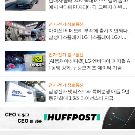
현대차 올해 SUV 국내 베스트셀러 톱10
에서 싼타페만 자리매김, 그랜저·아반떼
'세단 쌍끌이'로 내수 방어
전자·전기·정보통신
아이폰18 '메모리 부족'에 출시 지연되나,
삼성디스플레이 LG디스플레이 LG이노
텍 '탈애플' 수익 다각화 속도
전자·전기·정보통신
[AI 뭉쳐야 산다⑧] LG·엔비디아 '피지컬 A
I' 동맹 강화, 구광모 제조·데이터·기술 결
집해 종합 로보틱스 기업으로
전자·전기·정보통신
삼성전자 넷리스트와 특허분쟁 매듭, 5년
동안 최대 1.3조 라이선스비 지급