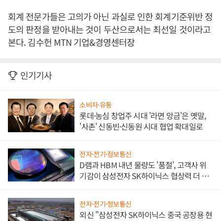
회계 전문가들은 고의가 아닌 과실로 인한 회계기준위반 정
도의 판정을 받아내는 것이 두산으로서는 최선일 것이라고
본다. 김수헌 MTN 기업&경영센터장
인기기사
소비자·유통
롯데·농심 창업주 시대 '라면 앙금'은 옛말,
'사촌' 신동빈·신동원 시대 협업 확대일로
전자·전기·정보통신
D램과 HBM 내년 물량도 '품절', 고객사 위
기감이 삼성전자 SK하이닉스 협상력 더 키
워
전자·전기·정보통신
외신 "삼성전자 SK하이닉스 중국 공장용 현