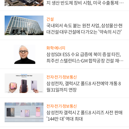
지 생산 반도체 장비 시험, 미국 수출통제 대
비"
건설
국내외서 속도 붙는 원전 사업, 삼성물산·현
대건설·대우건설에 다가오는 '약속의 시간'
화학·에너지
삼성SDI ESS 수요 급증에 북미 증설 타진,
최주선 스텔란티스·GM 합작공장 건설 재추
진하나
전자·전기·정보통신
삼성전자, 갤럭시Z 폴드8 사전예약 개통 8
월31일까지 연장
전자·전기·정보통신
삼성전자 갤럭시 Z 폴드8 시리즈 사전 판매
'144만 대' 역대 최대