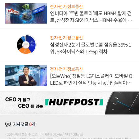
전자·전기·정보통신
엔비디아 '루빈 울트라'에도 HBM4 탑재 검
토, 삼성전자·SK하이닉스 HBM4 수율에 주
도권 갈린다
전자·전기·정보통신
삼성전자 2분기 글로벌 D램 점유율 39% 1
위, SK하이닉스와 13%p 격차
전자·전기·정보통신
[오늘Who] 정철동 LG디스플레이 모바일 O
LED로 하반기 실적 반등 시동, '칩플레이
션'에 가격 인하 압박은 부담
기사댓글
0
개
200자까지 쓰실 수 있습니다. (현재 0 byte / 최대 400byte)