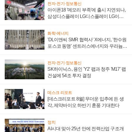
전자·전기·정보통신
아이폰18 '메모리 부족'에 출시 지연되나,
삼성디스플레이 LG디스플레이 LG이노
텍 '탈애플' 수익 다각화 속도
화학·에너지
'DL이앤씨 SMR 협력사' X에너지, '한수원
포스코 동맹' 센트러스에너지와 우라늄
계약 체결
전자·전기·정보통신
SK하이닉스, 용인 'Y2' 팹과 청주 'M17' 팹
건설에 54조 투자 결정
데스크 리포트
[데스크리포트 8월] 무더운 입추에 든 생
각, 제약바이오 하반기 훈풍 기대한다
정치
AI시대 맞아 25년 만에 전력산업 구조개