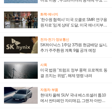
아로 이동", 우크라이나의 공격에 수요 늘
어
화학·에너지
'한수원 협력사' 미국 오클로 SMR 연구용
원자로 '임계 상태' 도달, 미국 에너지부
"중요한 이정표"
전자·전기·정보통신
SK하이닉스 1주당 375원 현금배당 실시,
추가 주주환원 계획 9월 공개 예정
사회
미국 법원 "트럼프 정부 풍력 프로젝트 동
결 조치는 위법", 해제 명령 내려
자동차·부품
현대차 올해 SUV 국내 베스트셀러 톱10
에서 싼타페만 자리매김, 그랜저·아반떼
'세단 쌍끌이'로 내수 방어