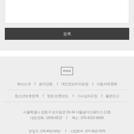
PC버전
회사소개
윤리강령
개인정보처리방침
이용자위원회
청소년보호정책
정정·반론보도
기사심의규정
불편신고
서울특별시 성동구 성수일로 39-34 서울숲더스페이스 12층
대표전화 : 1800-6522
팩스 : 070-4015-8658
편집국 : 070-4010-8512
사업본부 : 070-4010-7078