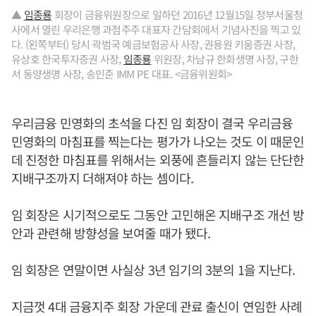
▲
임종룡
회장이 금융위원장으로 일하던 2016년 12월15일 정부서울청
사에서 열린 우리은행 과점주주 대표자 간담회에서 기념사진을 찍고 있
다. (왼쪽부터) 당시 곽범국 예금보험공사 사장, 권용원 키움증권 사장,
유상호 한국투자증권 사장,
임종룡
위원장, 차남규 한화생명 사장, 구한
서 동양생명 사장, 송인준 IMM PE 대표. <금융위원회>
우리금융 민영화의 초석을 다진 임 회장이 결국 우리금융
민영화의 마침표를 찍는다는 평가가 나오는 것도 이 때문인
데 진정한 마침표를 위해서는 외풍에 흔들리지 않는 단단한
지배구조까지 더해져야 하는 셈이다.
임 회장은 시기적으로도 그동안 고민해온 지배구조 개선 방
안과 관련해 방향성을 보여줄 때가 됐다.
임 회장은 연말이면 사실상 3년 임기의 3분의 1을 지난다.
지금껏 4대 금융지주 회장 가운데 관료 출신이 연임한 사례