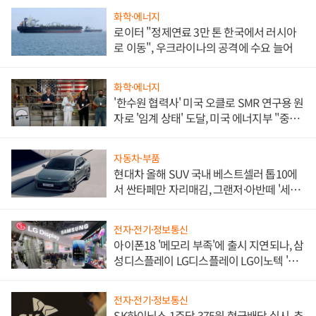
화학·에너지
로이터 "정제연료 3만 톤 한국에서 러시아
로 이동", 우크라이나의 공격에 수요 늘어
화학·에너지
'한수원 협력사' 미국 오클로 SMR 연구용 원
자로 '임계 상태' 도달, 미국 에너지부 "중요
한 이정표"
자동차·부품
현대차 올해 SUV 국내 베스트셀러 톱10에
서 싼타페만 자리매김, 그랜저·아반떼 '세단
쌍끌이'로 내수 방어
전자·전기·정보통신
아이폰18 '메모리 부족'에 출시 지연되나, 삼
성디스플레이 LG디스플레이 LG이노텍 '탈
애플' 수익 다각화 속도
전자·전기·정보통신
SK하이닉스 1주당 375원 현금배당 실시, 추