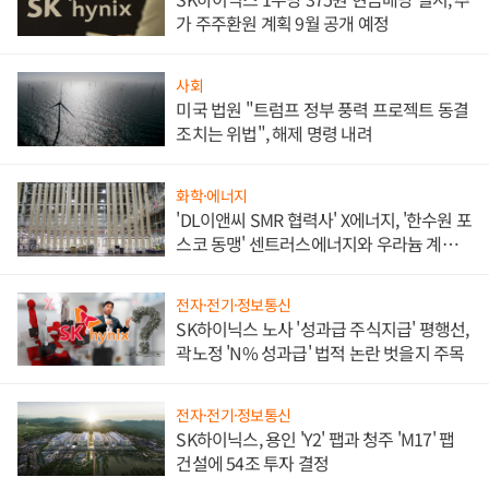
가 주주환원 계획 9월 공개 예정
사회
미국 법원 "트럼프 정부 풍력 프로젝트 동결
조치는 위법", 해제 명령 내려
화학·에너지
'DL이앤씨 SMR 협력사' X에너지, '한수원 포
스코 동맹' 센트러스에너지와 우라늄 계약
체결
전자·전기·정보통신
SK하이닉스 노사 '성과급 주식지급' 평행선,
곽노정 'N% 성과급' 법적 논란 벗을지 주목
전자·전기·정보통신
SK하이닉스, 용인 'Y2' 팹과 청주 'M17' 팹
건설에 54조 투자 결정