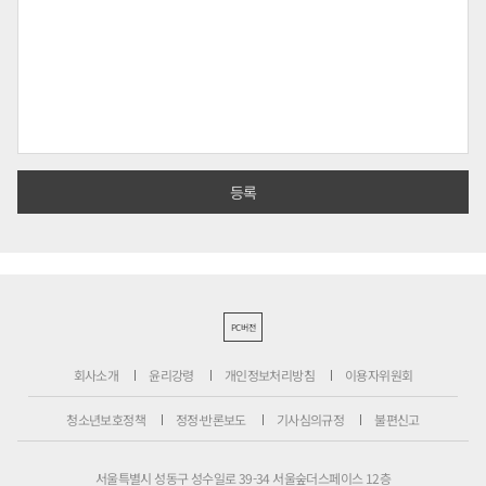
PC버전
회사소개
윤리강령
개인정보처리방침
이용자위원회
청소년보호정책
정정·반론보도
기사심의규정
불편신고
서울특별시 성동구 성수일로 39-34 서울숲더스페이스 12층