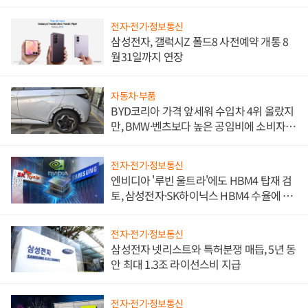
전자·전기·정보통신
삼성전자, 갤럭시Z 폴드8 사전예약 개통 8
월31일까지 연장
자동차·부품
BYD코리아 가격 앞세워 수입차 4위 올랐지
만, BMW·벤츠보다 높은 공임비에 소비자
불만 폭발
전자·전기·정보통신
엔비디아 '루빈 울트라'에도 HBM4 탑재 검
토, 삼성전자·SK하이닉스 HBM4 수율에 주
도권 갈린다
전자·전기·정보통신
삼성전자 넷리스트와 특허분쟁 매듭, 5년 동
안 최대 1.3조 라이선스비 지급
전자·전기·정보통신