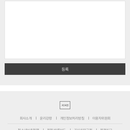
PC버전
회사소개
윤리강령
개인정보처리방침
이용자위원회
청소년보호정책
정정·반론보도
기사심의규정
불편신고