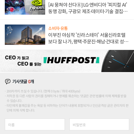
[AI 뭉쳐야 산다⑧] LG·엔비디아 '피지컬 AI'
동맹 강화, 구광모 제조·데이터·기술 결집
해 종합 로보틱스 기업으로
소비자·유통
이부진 야심작 '신라스테이' 서울신라호텔
보다 잘 나가, 평택·주문진·해남·건대로 성
장판 더 넓힌다
기사댓글
0
개
200자까지 쓰실 수 있습니다. (현재 0 byte / 최대 400byte)
저작권 등 다른 사람의 권리를 침해하거나 명예를 훼손하는 댓글은 관련 법률에 의해 제재를 받을
수 있습니다.
타인에게 불쾌감을 주는 욕설 등 비하하는 단어가 내용에 포함되거나 인신공격성 글은 관리자의 판
단에 의해 삭제 합니다.