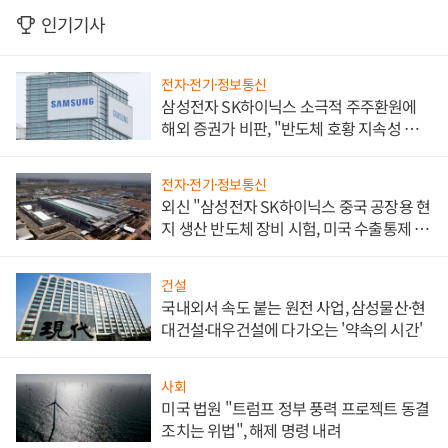
인기기사
전자·전기·정보통신
삼성전자 SK하이닉스 소극적 주주환원에
해외 증권가 비판, "반도체 호황 지속성 의
문"
전자·전기·정보통신
외신 "삼성전자 SK하이닉스 중국 공장용 현
지 생산 반도체 장비 시험, 미국 수출통제 대
비"
건설
국내외서 속도 붙는 원전 사업, 삼성물산·현
대건설·대우건설에 다가오는 '약속의 시간'
사회
미국 법원 "트럼프 정부 풍력 프로젝트 동결
조치는 위법", 해제 명령 내려