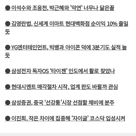
● 이석수와 조응천, 박근혜와 '악연' 너무나 닮은꼴
● 김영란법, 신세계 이마트 현대백화점 순이익 10% 줄일
듯
● YG엔터테인먼트, 빅뱅과 아이콘 덕에 3분기도 실적 늘
듯
● 삼성전자 독자OS ‘타이젠’ 인도에서 활로 찾았나
● 현대시멘트 매각절차 시작, 업계 판도 바뀔까 관심
● 삼성증권, 중국 ‘선강퉁’시장 선점할 채비에 분주
● 이진희, 작은 차이에 집중해 '자이글' 코스닥 입성시켜