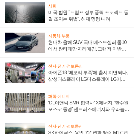
사회
미국 법원 "트럼프 정부 풍력 프로젝트 동
결 조치는 위법", 해제 명령 내려
자동차·부품
현대차 올해 SUV 국내 베스트셀러 톱10
에서 싼타페만 자리매김, 그랜저·아반떼
'세단 쌍끌이'로 내수 방어
전자·전기·정보통신
아이폰18 '메모리 부족'에 출시 지연되나,
삼성디스플레이 LG디스플레이 LG이노
텍 '탈애플' 수익 다각화 속도
화학·에너지
'DL이앤씨 SMR 협력사' X에너지, '한수원
포스코 동맹' 센트러스에너지와 우라늄
계약 체결
전자·전기·정보통신
SK하이닉스, 용인 'Y2' 팹과 청주 'M17' 팹