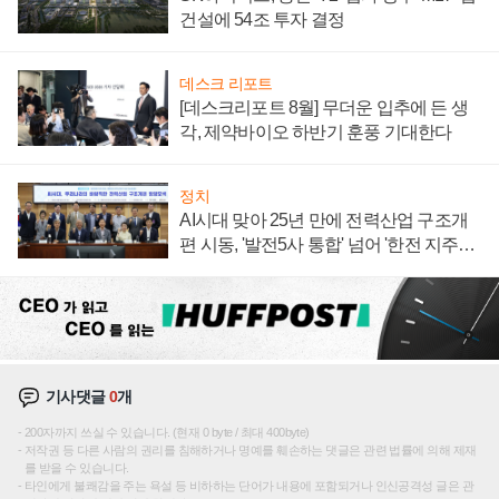
건설에 54조 투자 결정
데스크 리포트
[데스크리포트 8월] 무더운 입추에 든 생
각, 제약바이오 하반기 훈풍 기대한다
정치
AI시대 맞아 25년 만에 전력산업 구조개
편 시동, '발전5사 통합' 넘어 '한전 지주사'
재편론도
기사댓글
0
개
200자까지 쓰실 수 있습니다. (현재 0 byte / 최대 400byte)
저작권 등 다른 사람의 권리를 침해하거나 명예를 훼손하는 댓글은 관련 법률에 의해 제재
를 받을 수 있습니다.
타인에게 불쾌감을 주는 욕설 등 비하하는 단어가 내용에 포함되거나 인신공격성 글은 관