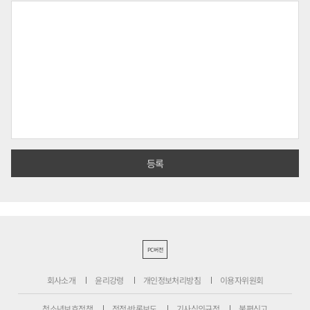
PC버전
회사소개
윤리강령
개인정보처리방침
이용자위원회
청소년보호정책
정정·반론보도
기사심의규정
불편신고