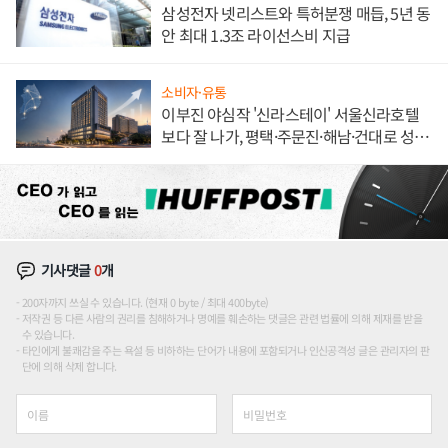
삼성전자 넷리스트와 특허분쟁 매듭, 5년 동
안 최대 1.3조 라이선스비 지급
소비자·유통
이부진 야심작 '신라스테이' 서울신라호텔
보다 잘 나가, 평택·주문진·해남·건대로 성
장판 더 넓힌다
기사댓글
0
개
200자까지 쓰실 수 있습니다. (현재 0 byte / 최대 400byte)
저작권 등 다른 사람의 권리를 침해하거나 명예를 훼손하는 댓글은 관련 법률에 의해 제재를 받을
수 있습니다.
타인에게 불쾌감을 주는 욕설 등 비하하는 단어가 내용에 포함되거나 인신공격성 글은 관리자의 판
단에 의해 삭제 합니다.