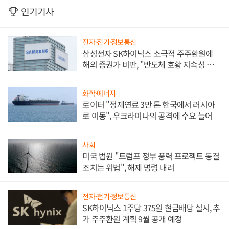
인기기사
전자·전기·정보통신
삼성전자 SK하이닉스 소극적 주주환원에
해외 증권가 비판, "반도체 호황 지속성 의
문"
화학·에너지
로이터 "정제연료 3만 톤 한국에서 러시아
로 이동", 우크라이나의 공격에 수요 늘어
사회
미국 법원 "트럼프 정부 풍력 프로젝트 동결
조치는 위법", 해제 명령 내려
전자·전기·정보통신
SK하이닉스 1주당 375원 현금배당 실시, 추
가 주주환원 계획 9월 공개 예정