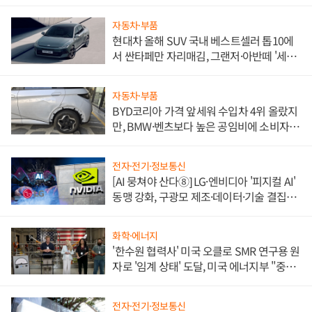
자동차·부품
현대차 올해 SUV 국내 베스트셀러 톱10에
서 싼타페만 자리매김, 그랜저·아반떼 '세단
쌍끌이'로 내수 방어
자동차·부품
BYD코리아 가격 앞세워 수입차 4위 올랐지
만, BMW·벤츠보다 높은 공임비에 소비자
불만 폭발
전자·전기·정보통신
[AI 뭉쳐야 산다⑧] LG·엔비디아 '피지컬 AI'
동맹 강화, 구광모 제조·데이터·기술 결집
해 종합 로보틱스 기업으로
화학·에너지
'한수원 협력사' 미국 오클로 SMR 연구용 원
자로 '임계 상태' 도달, 미국 에너지부 "중요
한 이정표"
전자·전기·정보통신