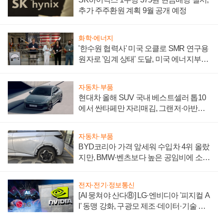
추가 주주환원 계획 9월 공개 예정
화학·에너지
'한수원 협력사' 미국 오클로 SMR 연구용
원자로 '임계 상태' 도달, 미국 에너지부
"중요한 이정표"
자동차·부품
현대차 올해 SUV 국내 베스트셀러 톱10
에서 싼타페만 자리매김, 그랜저·아반떼
'세단 쌍끌이'로 내수 방어
자동차·부품
BYD코리아 가격 앞세워 수입차 4위 올랐
지만, BMW·벤츠보다 높은 공임비에 소비
자 불만 폭발
전자·전기·정보통신
[AI 뭉쳐야 산다⑧] LG·엔비디아 '피지컬 A
I' 동맹 강화, 구광모 제조·데이터·기술 결
집해 종합 로보틱스 기업으로