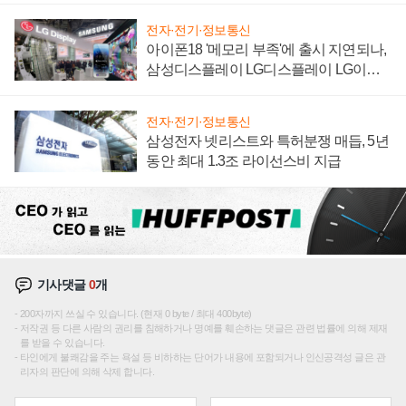
전자·전기·정보통신
아이폰18 '메모리 부족'에 출시 지연되나,
삼성디스플레이 LG디스플레이 LG이노
텍 '탈애플' 수익 다각화 속도
전자·전기·정보통신
삼성전자 넷리스트와 특허분쟁 매듭, 5년
동안 최대 1.3조 라이선스비 지급
기사댓글
0
개
200자까지 쓰실 수 있습니다. (현재 0 byte / 최대 400byte)
저작권 등 다른 사람의 권리를 침해하거나 명예를 훼손하는 댓글은 관련 법률에 의해 제재
를 받을 수 있습니다.
타인에게 불쾌감을 주는 욕설 등 비하하는 단어가 내용에 포함되거나 인신공격성 글은 관
리자의 판단에 의해 삭제 합니다.