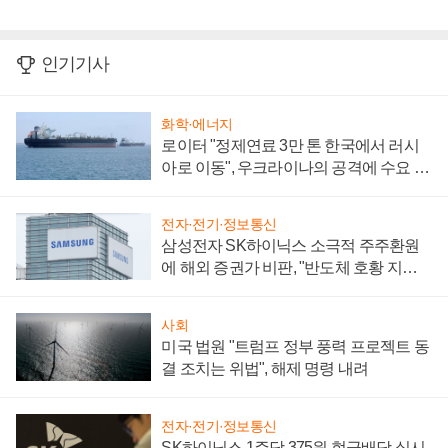
인기기사
화학·에너지
로이터 "정제연료 3만 톤 한국에서 러시
아로 이동", 우크라이나의 공격에 수요 늘
어
전자·전기·정보통신
삼성전자 SK하이닉스 소극적 주주환원
에 해외 증권가 비판, "반도체 호황 지속
성 의문"
사회
미국 법원 "트럼프 정부 풍력 프로젝트 동
결 조치는 위법", 해제 명령 내려
전자·전기·정보통신
SK하이닉스 1주당 375원 현금배당 실시,