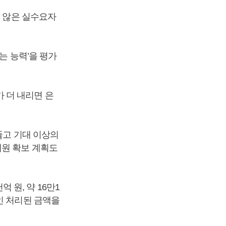
지 않은 실수요자
는 능력’을 평가
 더 내리면 은
뚫고 기대 이상의
재원 확보 계획도
원, 약 16만1
인 처리된 금액을