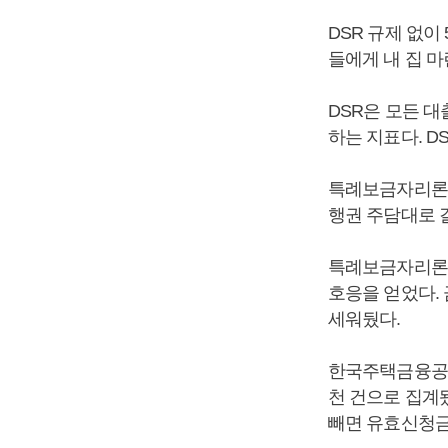
DSR 규제 없이
들에게 내 집 
DSR은 모든 대
하는 지표다. D
특례보금자리론은
행권 주담대로 
특례보금자리론은 
호응을 얻었다.
세워뒀다.
한국주택금융공사
천 건으로 집계
빼면 유효신청금액