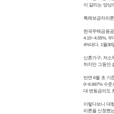
이 갈리는 양상
특례보금자리론 금
한국주택금융공사
4.15~4.55%,
4%대다. 1월3
신혼가구, 저소
하지만 그동안 실
반면 6월 초 기
0~6.987% 
대 변동금리도 최저
이렇다보니 대형
리론을 신청했는