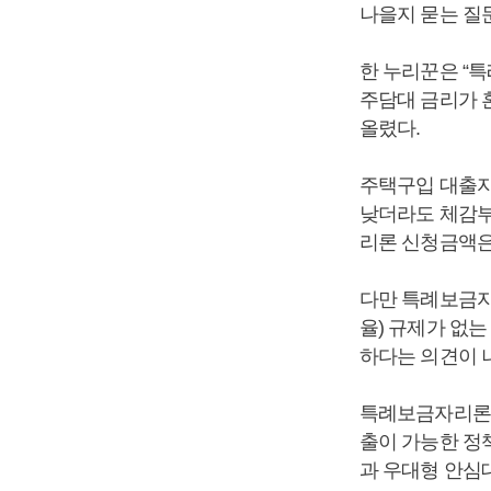
나을지 묻는 질
한 누리꾼은 “
주담대 금리가 
올렸다.
주택구입 대출자
낮더라도 체감부
리론 신청금액은 
다만 특례보금자
율) 규제가 없는
하다는 의견이 
특례보금자리론은 
출이 가능한 정
과 우대형 안심