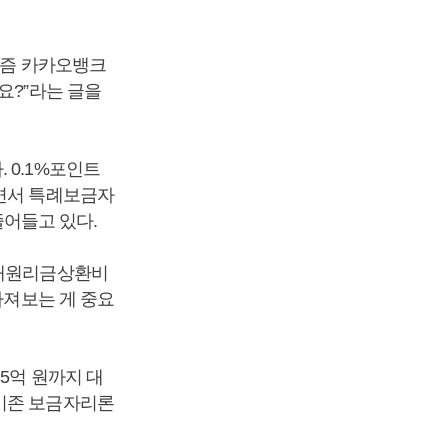
요즘 카카오뱅크
요?”라는 글을
 0.1%포인트
이면서 특례보금자
 줄어들고 있다.
부채원리금상환비
따져보는 게 중요
5억 원까지 대
 기존 보금자리론