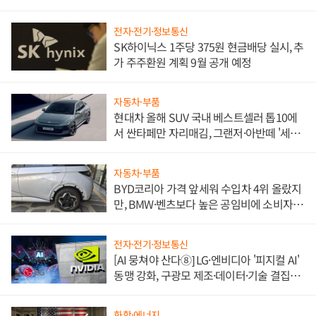
전자·전기·정보통신
SK하이닉스 1주당 375원 현금배당 실시, 추
가 주주환원 계획 9월 공개 예정
자동차·부품
현대차 올해 SUV 국내 베스트셀러 톱10에
서 싼타페만 자리매김, 그랜저·아반떼 '세단
쌍끌이'로 내수 방어
자동차·부품
BYD코리아 가격 앞세워 수입차 4위 올랐지
만, BMW·벤츠보다 높은 공임비에 소비자
불만 폭발
전자·전기·정보통신
[AI 뭉쳐야 산다⑧] LG·엔비디아 '피지컬 AI'
동맹 강화, 구광모 제조·데이터·기술 결집
해 종합 로보틱스 기업으로
화학·에너지