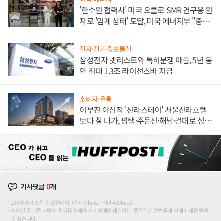
'한수원 협력사' 미국 오클로 SMR 연구용 원
자로 '임계 상태' 도달, 미국 에너지부 "중요
한 이정표"
전자·전기·정보통신
삼성전자 넷리스트와 특허분쟁 매듭, 5년 동
안 최대 1.3조 라이선스비 지급
소비자·유통
이부진 야심작 '신라스테이' 서울신라호텔
보다 잘 나가, 평택·주문진·해남·건대로 성
장판 더 넓힌다
기사댓글
0
개
200자까지 쓰실 수 있습니다. (현재 0 byte / 최대 400byte)
저작권 등 다른 사람의 권리를 침해하거나 명예를 훼손하는 댓글은 관련 법률에 의해 제재를 받을
수 있습니다.