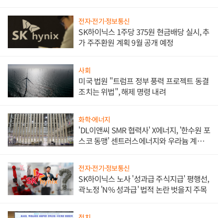
애플' 수익 다각화 속도
전자·전기·정보통신
SK하이닉스 1주당 375원 현금배당 실시, 추
가 주주환원 계획 9월 공개 예정
사회
미국 법원 "트럼프 정부 풍력 프로젝트 동결
조치는 위법", 해제 명령 내려
화학·에너지
'DL이앤씨 SMR 협력사' X에너지, '한수원 포
스코 동맹' 센트러스에너지와 우라늄 계약
체결
전자·전기·정보통신
SK하이닉스 노사 '성과급 주식지급' 평행선,
곽노정 'N% 성과급' 법적 논란 벗을지 주목
정치