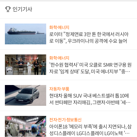
인기기사
화학·에너지
로이터 "정제연료 3만 톤 한국에서 러시아
로 이동", 우크라이나의 공격에 수요 늘어
화학·에너지
'한수원 협력사' 미국 오클로 SMR 연구용 원
자로 '임계 상태' 도달, 미국 에너지부 "중요
한 이정표"
자동차·부품
현대차 올해 SUV 국내 베스트셀러 톱10에
서 싼타페만 자리매김, 그랜저·아반떼 '세단
쌍끌이'로 내수 방어
전자·전기·정보통신
아이폰18 '메모리 부족'에 출시 지연되나, 삼
성디스플레이 LG디스플레이 LG이노텍 '탈