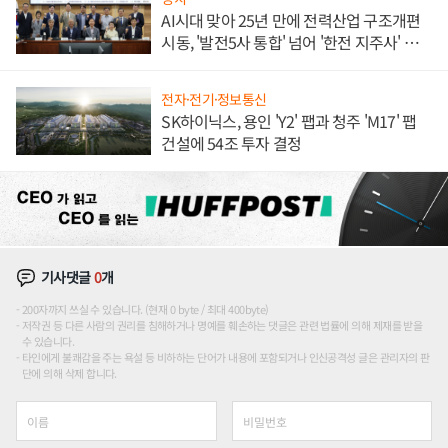
AI시대 맞아 25년 만에 전력산업 구조개편
시동, '발전5사 통합' 넘어 '한전 지주사' 재편
론도
전자·전기·정보통신
SK하이닉스, 용인 'Y2' 팹과 청주 'M17' 팹
건설에 54조 투자 결정
기사댓글
0
개
200자까지 쓰실 수 있습니다. (현재 0 byte / 최대 400byte)
저작권 등 다른 사람의 권리를 침해하거나 명예를 훼손하는 댓글은 관련 법률에 의해 제재를 받을
수 있습니다.
타인에게 불쾌감을 주는 욕설 등 비하하는 단어가 내용에 포함되거나 인신공격성 글은 관리자의 판
단에 의해 삭제 합니다.