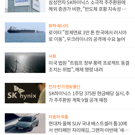
삼성전자 SK하이닉스 소극적 주주환원에
해외 증권가 비판, "반도체 호황 지속성 의
문"
화학·에너지
로이터 "정제연료 3만 톤 한국에서 러시아
로 이동", 우크라이나의 공격에 수요 늘어
사회
미국 법원 "트럼프 정부 풍력 프로젝트 동결
조치는 위법", 해제 명령 내려
전자·전기·정보통신
SK하이닉스 1주당 375원 현금배당 실시, 추
가 주주환원 계획 9월 공개 예정
자동차·부품
현대차 올해 SUV 국내 베스트셀러 톱10에
서 싼타페만 자리매김, 그랜저·아반떼 '세단