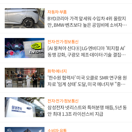
쌍끌이'로 내수 방어
자동차·부품
BYD코리아 가격 앞세워 수입차 4위 올랐지
만, BMW·벤츠보다 높은 공임비에 소비자
불만 폭발
전자·전기·정보통신
[AI 뭉쳐야 산다⑧] LG·엔비디아 '피지컬 AI'
동맹 강화, 구광모 제조·데이터·기술 결집
해 종합 로보틱스 기업으로
화학·에너지
'한수원 협력사' 미국 오클로 SMR 연구용 원
자로 '임계 상태' 도달, 미국 에너지부 "중요
한 이정표"
전자·전기·정보통신
삼성전자 넷리스트와 특허분쟁 매듭, 5년 동
안 최대 1.3조 라이선스비 지급
소비자·유통