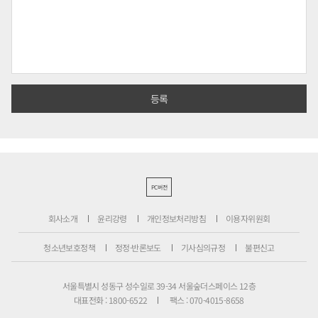
PC버전
회사소개
윤리강령
개인정보처리방침
이용자위원회
청소년보호정책
정정·반론보도
기사심의규정
불편신고
서울특별시 성동구 성수일로 39-34 서울숲더스페이스 12층
대표전화 : 1800-6522
팩스 : 070-4015-8658