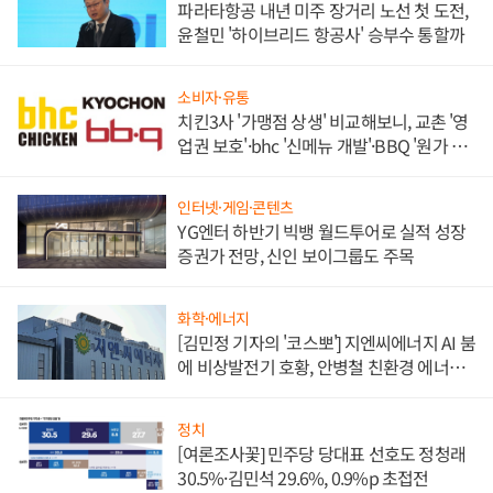
파라타항공 내년 미주 장거리 노선 첫 도전,
윤철민 '하이브리드 항공사' 승부수 통할까
소비자·유통
치킨3사 '가맹점 상생' 비교해보니, 교촌 '영
업권 보호'·bhc '신메뉴 개발'·BBQ '원가 부
담'
인터넷·게임·콘텐츠
YG엔터 하반기 빅뱅 월드투어로 실적 성장
증권가 전망, 신인 보이그룹도 주목
화학·에너지
[김민정 기자의 '코스뽀'] 지엔씨에너지 AI 붐
에 비상발전기 호황, 안병철 친환경 에너지
발전전문기업 향한다
정치
[여론조사꽃] 민주당 당대표 선호도 정청래
30.5%·김민석 29.6%, 0.9%p 초접전