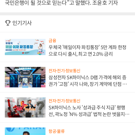
국민은행이 될 것으로 믿는다”고 말했다. 조윤호 기자
인기기사
금융
우체국 '매일이자 파킹통장' 5만 계좌 한정
으로 다시 출시, 최고 연 2.0% 금리
전자·전기·정보통신
삼성전자 SK하이닉스 D램 가격에 해외 증
권가 '고점' 시각 나와, 장기 계약에 단점 부
각
전자·전기·정보통신
SK하이닉스 노사 '성과급 주식 지급' 평행
선, 곽노정 'N% 성과급' 법적 논란 벗을지 주
목
항공·물류