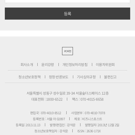
PC버전
회사소개
윤리강령
개인정보처리방침
이용자위원회
청소년보호정책
정정·반론보도
기사심의규정
불편신고
서울특별시 성동구 성수일로 39-34 서울숲더스페이스 12층
대표전화 : 1800-6522
팩스 : 070-4015-8658
편집국 : 070-4010-8512
사업본부 : 070-4010-7078
등록번호 : 서울 아 02897
제호 : 비즈니스포스트
등록일: 2013.11.13
발행·편집인 : 강석운
발행일자: 2013년 12월 2일
청소년보호책임자 : 강석운
ISSN : 2636-171X