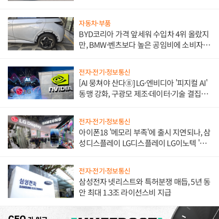
쌍끌이'로 내수 방어
자동차·부품
BYD코리아 가격 앞세워 수입차 4위 올랐지
만, BMW·벤츠보다 높은 공임비에 소비자
불만 폭발
전자·전기·정보통신
[AI 뭉쳐야 산다⑧] LG·엔비디아 '피지컬 AI'
동맹 강화, 구광모 제조·데이터·기술 결집
해 종합 로보틱스 기업으로
전자·전기·정보통신
아이폰18 '메모리 부족'에 출시 지연되나, 삼
성디스플레이 LG디스플레이 LG이노텍 '탈
애플' 수익 다각화 속도
전자·전기·정보통신
삼성전자 넷리스트와 특허분쟁 매듭, 5년 동
안 최대 1.3조 라이선스비 지급