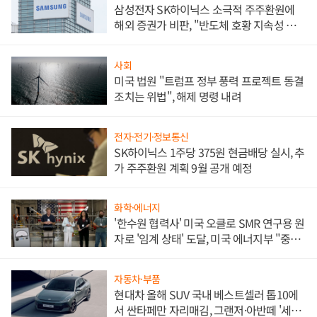
삼성전자 SK하이닉스 소극적 주주환원에
해외 증권가 비판, "반도체 호황 지속성 의
문"
사회
미국 법원 "트럼프 정부 풍력 프로젝트 동결
조치는 위법", 해제 명령 내려
전자·전기·정보통신
SK하이닉스 1주당 375원 현금배당 실시, 추
가 주주환원 계획 9월 공개 예정
화학·에너지
'한수원 협력사' 미국 오클로 SMR 연구용 원
자로 '임계 상태' 도달, 미국 에너지부 "중요
한 이정표"
자동차·부품
현대차 올해 SUV 국내 베스트셀러 톱10에
서 싼타페만 자리매김, 그랜저·아반떼 '세단