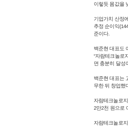
이렇듯 몸값을 
기업가치 산정에
추정 순이익(144
준이다.
백준현 대표도 이
“자람테크놀로지
면 충분히 달성
백준현 대표는 
무한 뒤 창업했다
자람테크놀로지는 
2만2천 원으로 
자람테크놀로지는