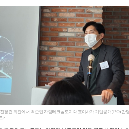
도 전경련 회관에서 백준현 자람테크놀로지 대표이사가 기업공개(IPO) 간
트>