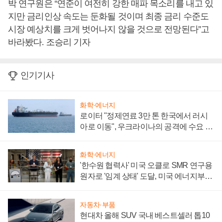
박 연구원은 “연준이 여전히 강한 매파 목소리를 내고 있
지만 금리인상 속도는 둔화될 것이며 최종 금리 수준도
시장 예상치를 크게 벗어나지 않을 것으로 전망된다”고
바라봤다. 조승리 기자
인기기사
화학·에너지
로이터 "정제연료 3만 톤 한국에서 러시
아로 이동", 우크라이나의 공격에 수요 늘
어
화학·에너지
'한수원 협력사' 미국 오클로 SMR 연구용
원자로 '임계 상태' 도달, 미국 에너지부
"중요한 이정표"
자동차·부품
현대차 올해 SUV 국내 베스트셀러 톱10