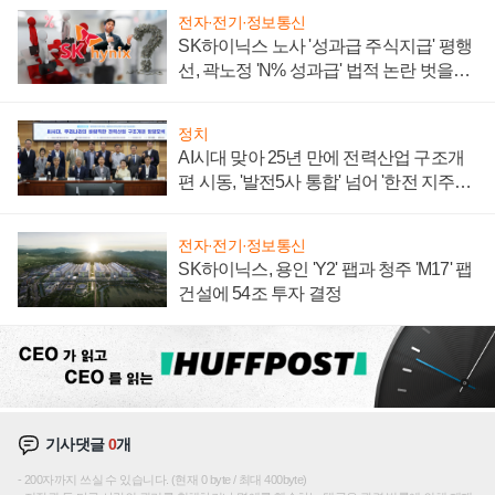
전자·전기·정보통신
SK하이닉스 노사 '성과급 주식지급' 평행
선, 곽노정 'N% 성과급' 법적 논란 벗을지
주목
정치
AI시대 맞아 25년 만에 전력산업 구조개
편 시동, '발전5사 통합' 넘어 '한전 지주사'
재편론도
전자·전기·정보통신
SK하이닉스, 용인 'Y2' 팹과 청주 'M17' 팹
건설에 54조 투자 결정
기사댓글
0
개
200자까지 쓰실 수 있습니다. (현재 0 byte / 최대 400byte)