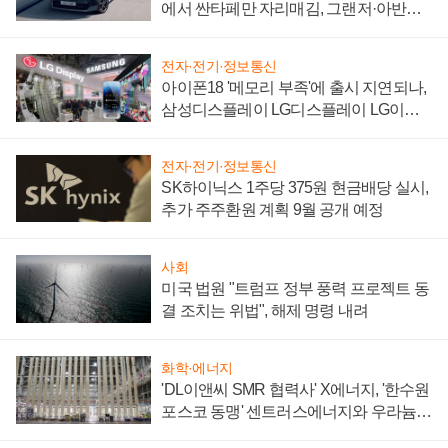
에서 싼타페만 자리매김, 그랜저·아반떼
'세단 쌍끌이'로 내수 방어
전자·전기·정보통신
아이폰18 '메모리 부족'에 출시 지연되나,
삼성디스플레이 LG디스플레이 LG이노
텍 '탈애플' 수익 다각화 속도
전자·전기·정보통신
SK하이닉스 1주당 375원 현금배당 실시,
추가 주주환원 계획 9월 공개 예정
사회
미국 법원 "트럼프 정부 풍력 프로젝트 동
결 조치는 위법", 해제 명령 내려
화학·에너지
'DL이앤씨 SMR 협력사' X에너지, '한수원
포스코 동맹' 센트러스에너지와 우라늄
계약 체결