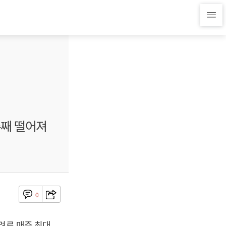
주째 떨어져
0
려로 매주 최대