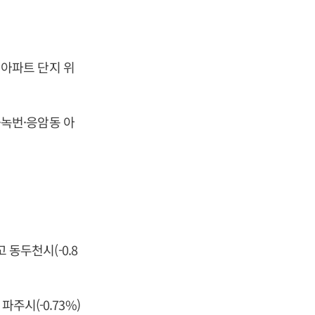
동 아파트 단지 위
색·녹번·응암동 아
 동두천시(-0.8
주시(-0.73%)