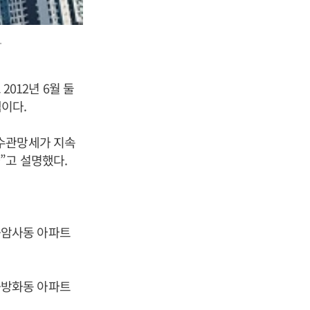
.
2012년 6월 둘
셈이다.
매수관망세가 지속
”고 설명했다.
덕·암사동 아파트
촌·방화동 아파트