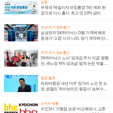
금융
우체국 '매일이자 파킹통장' 5만 계좌 한
정으로 다시 출시, 최고 연 2.0% 금리
전자·전기·정보통신
삼성전자 SK하이닉스 D램 가격에 해외
증권가 '고점' 시각 나와, 장기 계약에 단점
부각
전자·전기·정보통신
SK하이닉스 노사 '성과급 주식 지급' 평행
선, 곽노정 'N% 성과급' 법적 논란 벗을지
주목
항공·물류
파라타항공 내년 미주 장거리 노선 첫 도
전, 윤철민 '하이브리드 항공사' 승부수 통
할까
소비자·유통
치킨3사 '가맹점 상생' 비교해보니, 교촌