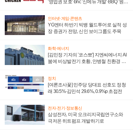
'영업권 보호'·bhc '신메뉴 개발'·BBQ '원가
부담'
인터넷·게임·콘텐츠
YG엔터 하반기 빅뱅 월드투어로 실적 성
장 증권가 전망, 신인 보이그룹도 주목
화학·에너지
[김민정 기자의 '코스뽀'] 지엔씨에너지 AI
붐에 비상발전기 호황, 안병철 친환경 에
너지 발전전문기업 향한다
정치
[여론조사꽃] 민주당 당대표 선호도 정청
래 30.5%·김민석 29.6%, 0.9%p 초접전
전자·전기·정보통신
삼성전자, 미국 오크리지국립연구소와
극저온 히트펌프 개발하기로