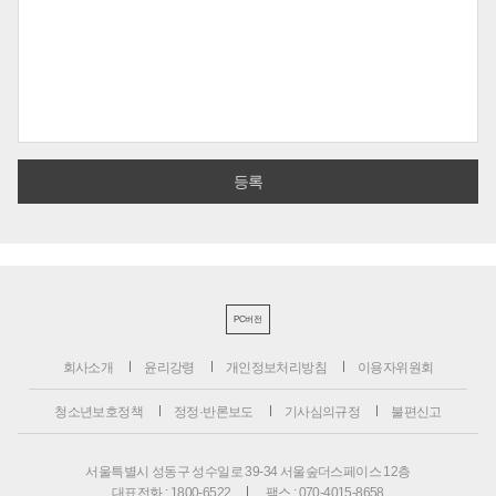
PC버전
회사소개
윤리강령
개인정보처리방침
이용자위원회
청소년보호정책
정정·반론보도
기사심의규정
불편신고
서울특별시 성동구 성수일로 39-34 서울숲더스페이스 12층
대표전화 : 1800-6522
팩스 : 070-4015-8658