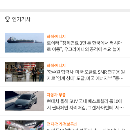
인기기사
화학·에너지
로이터 "정제연료 3만 톤 한국에서 러시아
로 이동", 우크라이나의 공격에 수요 늘어
화학·에너지
'한수원 협력사' 미국 오클로 SMR 연구용 원
자로 '임계 상태' 도달, 미국 에너지부 "중요
한 이정표"
자동차·부품
현대차 올해 SUV 국내 베스트셀러 톱10에
서 싼타페만 자리매김, 그랜저·아반떼 '세단
쌍끌이'로 내수 방어
전자·전기·정보통신