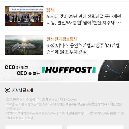
정치
AI시대 맞아 25년 만에 전력산업 구조개편
시동, '발전5사 통합' 넘어 '한전 지주사' 재편
론도
전자·전기·정보통신
SK하이닉스, 용인 'Y2' 팹과 청주 'M17' 팹
건설에 54조 투자 결정
기사댓글
0
개
200자까지 쓰실 수 있습니다. (현재 0 byte / 최대 400byte)
저작권 등 다른 사람의 권리를 침해하거나 명예를 훼손하는 댓글은 관련 법률에 의해 제재를 받을
수 있습니다.
타인에게 불쾌감을 주는 욕설 등 비하하는 단어가 내용에 포함되거나 인신공격성 글은 관리자의 판
단에 의해 삭제 합니다.