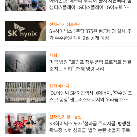
아이폰18 '메모리 부족'에 출시 지연되나, 삼
성디스플레이 LG디스플레이 LG이노텍 '탈
애플' 수익 다각화 속도
전자·전기·정보통신
SK하이닉스 1주당 375원 현금배당 실시, 추
가 주주환원 계획 9월 공개 예정
사회
미국 법원 "트럼프 정부 풍력 프로젝트 동결
조치는 위법", 해제 명령 내려
화학·에너지
'DL이앤씨 SMR 협력사' X에너지, '한수원 포
스코 동맹' 센트러스에너지와 우라늄 계약
체결
전자·전기·정보통신
SK하이닉스 노사 '성과급 주식지급' 평행선,
곽노정 'N% 성과급' 법적 논란 벗을지 주목