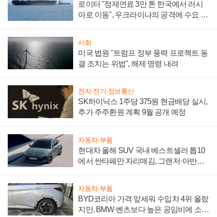
로이터 "정제연료 3만 톤 한국에서 러시
아로 이동", 우크라이나의 공격에 수요 늘
어
사회
미국 법원 "트럼프 정부 풍력 프로젝트 동
결 조치는 위법", 해제 명령 내려
전자·전기·정보통신
SK하이닉스 1주당 375원 현금배당 실시,
추가 주주환원 계획 9월 공개 예정
자동차·부품
현대차 올해 SUV 국내 베스트셀러 톱10
에서 싼타페만 자리매김, 그랜저·아반떼
'세단 쌍끌이'로 내수 방어
자동차·부품
BYD코리아 가격 앞세워 수입차 4위 올랐
지만, BMW·벤츠보다 높은 공임비에 소비