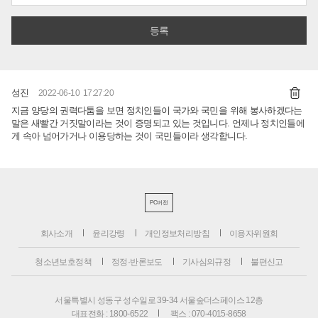
성진
2022-06-10 17:27:20
지금 양당의 권력다툼을 보면 정치인들이 국가와 국민을 위해 봉사하겠다는
말은 새빨간 거짓말이라는 것이 증명되고 있는 것입니다. 언제나 정치인들에
게 속아 넘어가거나 이용당하는 것이 국민들이라 생각합니다.
PC버전
회사소개
윤리강령
개인정보처리방침
이용자위원회
청소년보호정책
정정·반론보도
기사심의규정
불편신고
서울특별시 성동구 성수일로 39-34 서울숲더스페이스 12층
대표전화 : 1800-6522
팩스 : 070-4015-8658