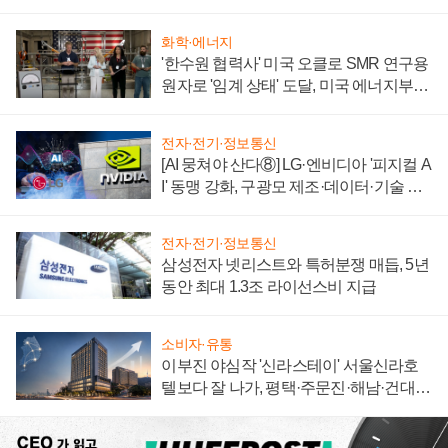
자 불만 폭발
화학·에너지
'한수원 협력사' 미국 오클로 SMR 연구용
원자로 '임계 상태' 도달, 미국 에너지부
"중요한 이정표"
전자·전기·정보통신
[AI 뭉쳐야 산다⑧] LG·엔비디아 '피지컬 A
I' 동맹 강화, 구광모 제조·데이터·기술 결
집해 종합 로보틱스 기업으로
전자·전기·정보통신
삼성전자 넷리스트와 특허분쟁 매듭, 5년
동안 최대 1.3조 라이선스비 지급
소비자·유통
이부진 야심작 '신라스테이' 서울신라호
텔보다 잘 나가, 평택·주문진·해남·건대로
성장판 더 넓힌다