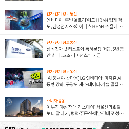
불만 폭발
전자·전기·정보통신
엔비디아 '루빈 울트라'에도 HBM4 탑재 검
토, 삼성전자·SK하이닉스 HBM4 수율에 주
도권 갈린다
전자·전기·정보통신
삼성전자 넷리스트와 특허분쟁 매듭, 5년 동
안 최대 1.3조 라이선스비 지급
전자·전기·정보통신
[AI 뭉쳐야 산다⑧] LG·엔비디아 '피지컬 AI'
동맹 강화, 구광모 제조·데이터·기술 결집
해 종합 로보틱스 기업으로
소비자·유통
이부진 야심작 '신라스테이' 서울신라호텔
보다 잘 나가, 평택·주문진·해남·건대로 성
장판 더 넓힌다