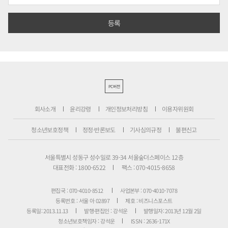
PC버전
회사소개
윤리강령
개인정보처리방침
이용자위원회
청소년보호정책
정정·반론보도
기사심의규정
불편신고
서울특별시 성동구 성수일로 39-34 서울숲더스페이스 12층
대표전화 : 1800-6522
팩스 : 070-4015-8658
편집국 : 070-4010-8512
사업본부 : 070-4010-7078
등록번호 : 서울 아 02897
제호 : 비즈니스포스트
등록일: 2013.11.13
발행·편집인 : 강석운
발행일자: 2013년 12월 2일
청소년보호책임자 : 강석운
ISSN : 2636-171X