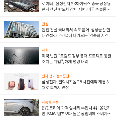
로이터 "삼성전자 SK하이닉스 중국 공장용
현지 생산 반도체 장비 시험, 미국 수출통제
대비"
건설
원전 건설 국내외서 속도 붙어, 삼성물산·현
대건설·대우건설에 다가오는 '약속의 시간'
사회
미국 법원 "트럼프 정부 풍력 프로젝트 동결
조치는 위법", 해제 명령 내려
전자·전기·정보통신
삼성전자, 갤럭시Z 폴드8 사전예약 개통 8
월31일까지 연장
자동차·부품
BYD코리아 가격 앞세워 수입차 4위 올랐지
만, BMW·벤츠보다 높은 공임비에 소비자