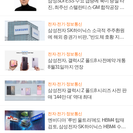
삼성SDI ESS 수요 급증에 북미 증설 타
진, 최주선 스텔란티스·GM 합작공장 건
설 재추진하나
전자·전기·정보통신
삼성전자 SK하이닉스 소극적 주주환원
에 해외 증권가 비판, "반도체 호황 지속
성 의문"
전자·전기·정보통신
삼성전자, 갤럭시Z 폴드8 사전예약 개통
8월31일까지 연장
전자·전기·정보통신
삼성전자 갤럭시 Z 폴드8 시리즈 사전 판
매 '144만 대' 역대 최대
전자·전기·정보통신
엔비디아 '루빈 울트라'에도 HBM4 탑재
검토, 삼성전자·SK하이닉스 HBM4 수율