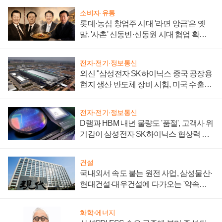
소비자·유통
롯데·농심 창업주 시대 '라면 앙금'은 옛
말, '사촌' 신동빈·신동원 시대 협업 확대
일로
전자·전기·정보통신
외신 "삼성전자 SK하이닉스 중국 공장용
현지 생산 반도체 장비 시험, 미국 수출통
제 대비"
전자·전기·정보통신
D램과 HBM 내년 물량도 '품절', 고객사 위
기감이 삼성전자 SK하이닉스 협상력 더
키워
건설
국내외서 속도 붙는 원전 사업, 삼성물산·
현대건설·대우건설에 다가오는 '약속의
시간'
화학·에너지