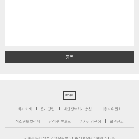
PC버전
회사소개
윤리강령
개인정보처리방침
이용자위원회
청소년보호정책
정정·반론보도
기사심의규정
불편신고
서울특별시 성동구 성수일로 39-34 서울숲더스페이스 12층