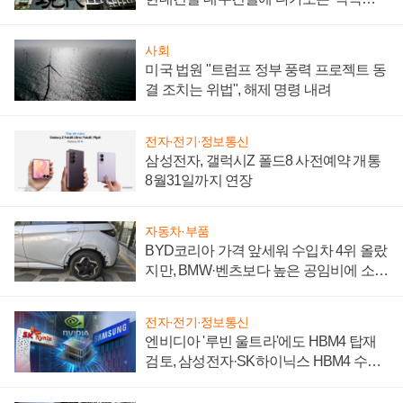
시간'
사회
미국 법원 "트럼프 정부 풍력 프로젝트 동
결 조치는 위법", 해제 명령 내려
전자·전기·정보통신
삼성전자, 갤럭시Z 폴드8 사전예약 개통
8월31일까지 연장
자동차·부품
BYD코리아 가격 앞세워 수입차 4위 올랐
지만, BMW·벤츠보다 높은 공임비에 소비
자 불만 폭발
전자·전기·정보통신
엔비디아 '루빈 울트라'에도 HBM4 탑재
검토, 삼성전자·SK하이닉스 HBM4 수율
에 주도권 갈린다