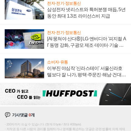
전자·전기·정보통신
삼성전자 넷리스트와 특허분쟁 매듭, 5년
동안 최대 1.3조 라이선스비 지급
전자·전기·정보통신
[AI 뭉쳐야 산다⑧] LG·엔비디아 '피지컬 A
I' 동맹 강화, 구광모 제조·데이터·기술 결
집해 종합 로보틱스 기업으로
소비자·유통
이부진 야심작 '신라스테이' 서울신라호
텔보다 잘 나가, 평택·주문진·해남·건대로
성장판 더 넓힌다
기사댓글
0
개
200자까지 쓰실 수 있습니다. (현재 0 byte / 최대 400byte)
저작권 등 다른 사람의 권리를 침해하거나 명예를 훼손하는 댓글은 관련 법률에 의해 제재