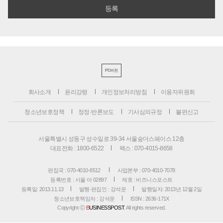
PC버전
회사소개
윤리강령
개인정보처리방침
이용자위원회
청소년보호정책
정정·반론보도
기사심의규정
불편신고
서울특별시 성동구 성수일로 39-34 서울숲더스페이스 12층
대표전화 : 1800-6522
팩스 : 070-4015-8658
편집국 : 070-4010-8512
사업본부 : 070-4010-7078
등록번호 : 서울 아 02897
제호 : 비즈니스포스트
등록일: 2013.11.13
발행·편집인 : 강석운
발행일자: 2013년 12월 2일
청소년보호책임자 : 강석운
ISSN : 2636-171X
Copyright ⓒ
B
USINESSPOST
. All rights reserved.