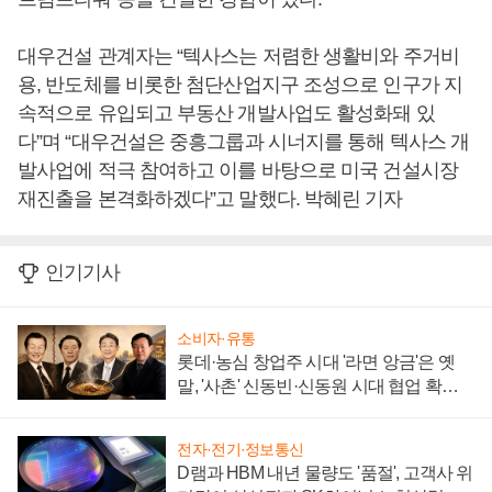
대우건설 관계자는 “텍사스는 저렴한 생활비와 주거비
용, 반도체를 비롯한 첨단산업지구 조성으로 인구가 지
속적으로 유입되고 부동산 개발사업도 활성화돼 있
다”며 “대우건설은 중흥그룹과 시너지를 통해 텍사스 개
발사업에 적극 참여하고 이를 바탕으로 미국 건설시장
재진출을 본격화하겠다”고 말했다. 박혜린 기자
인기기사
소비자·유통
롯데·농심 창업주 시대 '라면 앙금'은 옛
말, '사촌' 신동빈·신동원 시대 협업 확대
일로
전자·전기·정보통신
D램과 HBM 내년 물량도 '품절', 고객사 위