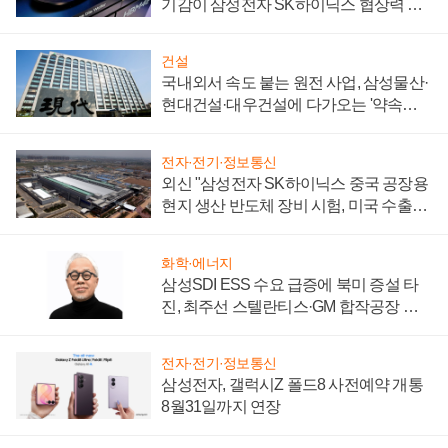
기감이 삼성전자 SK하이닉스 협상력 더
키워
건설
국내외서 속도 붙는 원전 사업, 삼성물산·
현대건설·대우건설에 다가오는 '약속의
시간'
전자·전기·정보통신
외신 "삼성전자 SK하이닉스 중국 공장용
현지 생산 반도체 장비 시험, 미국 수출통
제 대비"
화학·에너지
삼성SDI ESS 수요 급증에 북미 증설 타
진, 최주선 스텔란티스·GM 합작공장 건
설 재추진하나
전자·전기·정보통신
삼성전자, 갤럭시Z 폴드8 사전예약 개통
8월31일까지 연장