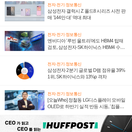
전자·전기·정보통신
삼성전자 갤럭시 Z 폴드8 시리즈 사전 판
매 '144만 대' 역대 최대
전자·전기·정보통신
엔비디아 '루빈 울트라'에도 HBM4 탑재
검토, 삼성전자·SK하이닉스 HBM4 수율
에 주도권 갈린다
전자·전기·정보통신
삼성전자 2분기 글로벌 D램 점유율 39%
1위, SK하이닉스와 13%p 격차
전자·전기·정보통신
[오늘Who] 정철동 LG디스플레이 모바일
OLED로 하반기 실적 반등 시동, '칩플레
이션'에 가격 인하 압박은 부담