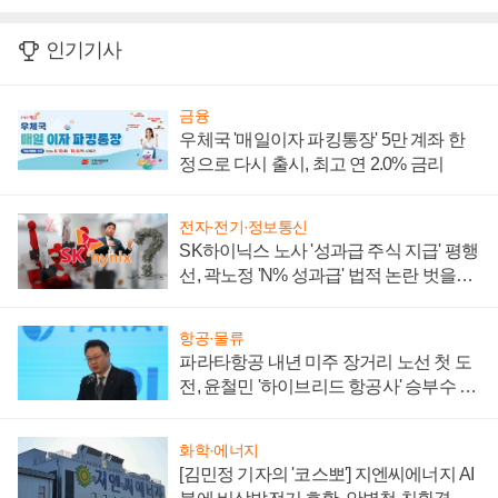
인기기사
금융
우체국 '매일이자 파킹통장' 5만 계좌 한
정으로 다시 출시, 최고 연 2.0% 금리
전자·전기·정보통신
SK하이닉스 노사 '성과급 주식 지급' 평행
선, 곽노정 'N% 성과급' 법적 논란 벗을지
주목
항공·물류
파라타항공 내년 미주 장거리 노선 첫 도
전, 윤철민 '하이브리드 항공사' 승부수 통
할까
화학·에너지
[김민정 기자의 '코스뽀'] 지엔씨에너지 AI