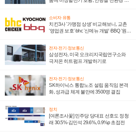
붐에 비상발전기 호황, 안병철 친환경 에
너지 발전전문기업 향한다
소비자·유통
치킨3사 '가맹점 상생' 비교해보니, 교촌
'영업권 보호'·bhc '신메뉴 개발'·BBQ '원가
부담'
전자·전기·정보통신
삼성전자, 미국 오크리지국립연구소와
극저온 히트펌프 개발하기로
전자·전기·정보통신
SK하이닉스 통합노조 설립 움직임 본격
화, 성과급 체계 불만에 3500명 결집
정치
[여론조사꽃] 민주당 당대표 선호도 정청
래 30.5%·김민석 29.6%, 0.9%p 초접전