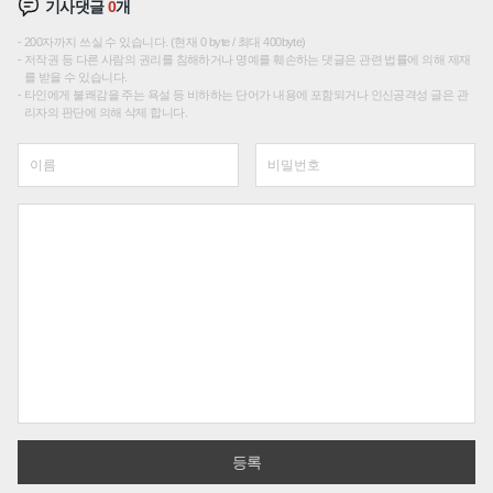
기사댓글
0
개
200자까지 쓰실 수 있습니다. (현재 0 byte / 최대 400byte)
저작권 등 다른 사람의 권리를 침해하거나 명예를 훼손하는 댓글은 관련 법률에 의해 제재
를 받을 수 있습니다.
타인에게 불쾌감을 주는 욕설 등 비하하는 단어가 내용에 포함되거나 인신공격성 글은 관
리자의 판단에 의해 삭제 합니다.