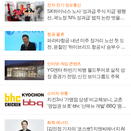
전자·전기·정보통신
SK하이닉스 노사 '성과급 주식 지급' 평행
선, 곽노정 'N% 성과급' 법적 논란 벗을지
주목
항공·물류
파라타항공 내년 미주 장거리 노선 첫 도
전, 윤철민 '하이브리드 항공사' 승부수 통
할까
인터넷·게임·콘텐츠
YG엔터 하반기 빅뱅 월드투어로 실적 성
장 증권가 전망, 신인 보이그룹도 주목
소비자·유통
치킨3사 '가맹점 상생' 비교해보니, 교촌
'영업권 보호'·bhc '신메뉴 개발'·BBQ '원가
부담'
화학·에너지
[김민정 기자의 '코스뽀'] 지엔씨에너지 AI