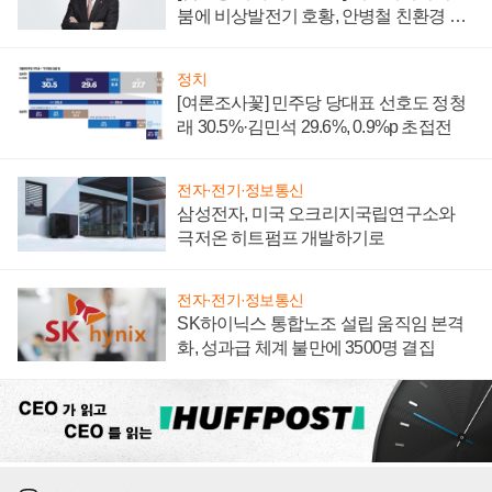
붐에 비상발전기 호황, 안병철 친환경 에
너지 발전전문기업 향한다
정치
[여론조사꽃] 민주당 당대표 선호도 정청
래 30.5%·김민석 29.6%, 0.9%p 초접전
전자·전기·정보통신
삼성전자, 미국 오크리지국립연구소와
극저온 히트펌프 개발하기로
전자·전기·정보통신
SK하이닉스 통합노조 설립 움직임 본격
화, 성과급 체계 불만에 3500명 결집