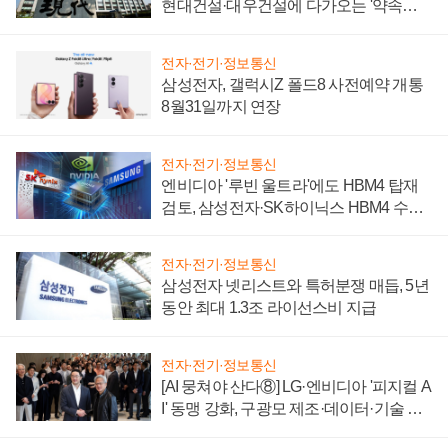
현대건설·대우건설에 다가오는 '약속의
시간'
전자·전기·정보통신
삼성전자, 갤럭시Z 폴드8 사전예약 개통
8월31일까지 연장
전자·전기·정보통신
엔비디아 '루빈 울트라'에도 HBM4 탑재
검토, 삼성전자·SK하이닉스 HBM4 수율
에 주도권 갈린다
전자·전기·정보통신
삼성전자 넷리스트와 특허분쟁 매듭, 5년
동안 최대 1.3조 라이선스비 지급
전자·전기·정보통신
[AI 뭉쳐야 산다⑧] LG·엔비디아 '피지컬 A
I' 동맹 강화, 구광모 제조·데이터·기술 결
집해 종합 로보틱스 기업으로