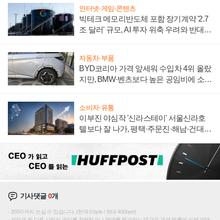
인터넷·게임·콘텐츠
빅테크 메모리반도체 포함 장기계약 '2.7
조 달러' 규모, AI 투자 위축 우려와 반대
신호
자동차·부품
BYD코리아 가격 앞세워 수입차 4위 올랐
지만, BMW·벤츠보다 높은 공임비에 소비
자 불만 폭발
소비자·유통
이부진 야심작 '신라스테이' 서울신라호
텔보다 잘 나가, 평택·주문진·해남·건대로
성장판 더 넓힌다
기사댓글
0
개
200자까지 쓰실 수 있습니다. (현재 0 byte / 최대 400byte)
저작권 등 다른 사람의 권리를 침해하거나 명예를 훼손하는 댓글은 관련 법률에 의해 제재