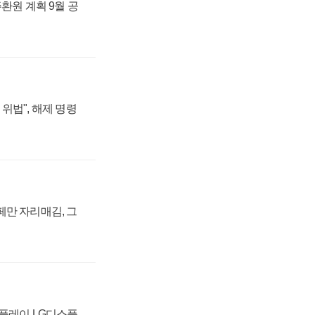
주환원 계획 9월 공
위법", 해제 명령
페만 자리매김, 그
스플레이 LG디스플