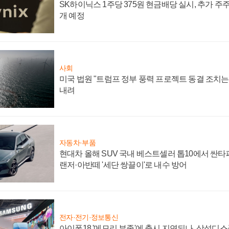
SK하이닉스 1주당 375원 현금배당 실시, 추가 주
개 예정
사회
미국 법원 "트럼프 정부 풍력 프로젝트 동결 조치는 
내려
자동차·부품
현대차 올해 SUV 국내 베스트셀러 톱10에서 싼타
랜저·아반떼 '세단 쌍끌이'로 내수 방어
전자·전기·정보통신
아이폰18 '메모리 부족'에 출시 지연되나, 삼성디