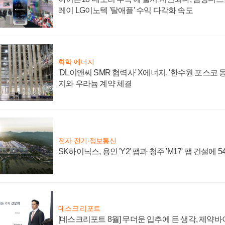
레이 LG이노텍 '탈애플' 수익 다각화 속도
화학·에너지
'DL이앤씨 SMR 협력사' X에너지, '한수원 포스코
지와 우라늄 계약 체결
전자·전기·정보통신
SK하이닉스, 용인 'Y2' 팹과 청주 'M17' 팹 건설에 
데스크 리포트
[데스크리포트 8월] 무더운 입추에 든 생각, 제약