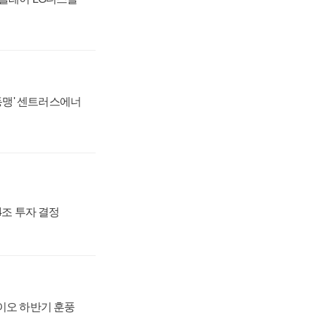
 동맹' 센트러스에너
54조 투자 결정
바이오 하반기 훈풍