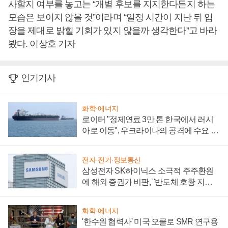
사할지 여부를 놓고는 “개별 후보를 지지한다든지 하는
모습은 보이지 않을 것”이라며 “일정 시간이 지난 뒤 입
장을 제대로 밝힐 기회가 있지 않을까 생각한다”고 바라
봤다. 이상호 기자
인기기사
화학·에너지
로이터 "정제연료 3만 톤 한국에서 러시
아로 이동", 우크라이나의 공격에 수요 늘
어
전자·전기·정보통신
삼성전자 SK하이닉스 소극적 주주환원
에 해외 증권가 비판, "반도체 호황 지속
성 의문"
화학·에너지
'한수원 협력사' 미국 오클로 SMR 연구용