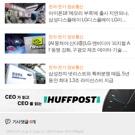
전자·전기·정보통신
아이폰18 '메모리 부족'에 출시 지연되나,
삼성디스플레이 LG디스플레이 LG이노
텍 '탈애플' 수익 다각화 속도
전자·전기·정보통신
[AI 뭉쳐야 산다⑧] LG·엔비디아 '피지컬 A
I' 동맹 강화, 구광모 제조·데이터·기술 결
집해 종합 로보틱스 기업으로
전자·전기·정보통신
삼성전자 넷리스트와 특허분쟁 매듭, 5년
동안 최대 1.3조 라이선스비 지급
기사댓글
0
개
200자까지 쓰실 수 있습니다. (현재 0 byte / 최대 400byte)