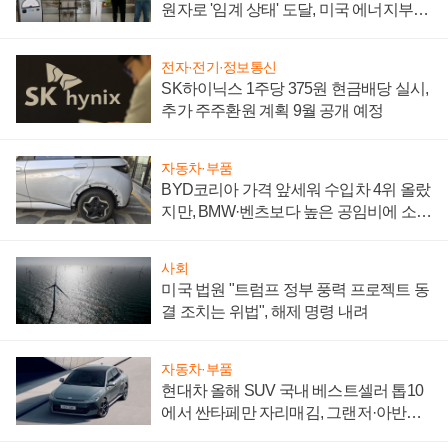
원자로 '임계 상태' 도달, 미국 에너지부
"중요한 이정표"
전자·전기·정보통신
SK하이닉스 1주당 375원 현금배당 실시,
추가 주주환원 계획 9월 공개 예정
자동차·부품
BYD코리아 가격 앞세워 수입차 4위 올랐
지만, BMW·벤츠보다 높은 공임비에 소비
자 불만 폭발
사회
미국 법원 "트럼프 정부 풍력 프로젝트 동
결 조치는 위법", 해제 명령 내려
자동차·부품
현대차 올해 SUV 국내 베스트셀러 톱10
에서 싼타페만 자리매김, 그랜저·아반떼
'세단 쌍끌이'로 내수 방어