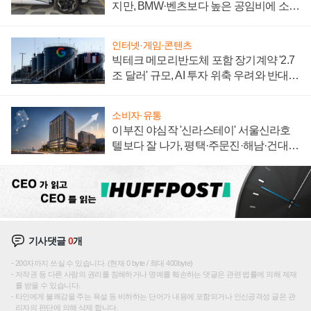
지만, BMW·벤츠보다 높은 공임비에 소비
자 불만 폭발
인터넷·게임·콘텐츠
빅테크 메모리반도체 포함 장기계약 '2.7
조 달러' 규모, AI 투자 위축 우려와 반대
신호
소비자·유통
이부진 야심작 '신라스테이' 서울신라호
텔보다 잘 나가, 평택·주문진·해남·건대로
성장판 더 넓힌다
기사댓글
0
개
200자까지 쓰실 수 있습니다. (현재 0 byte / 최대 400byte)
저작권 등 다른 사람의 권리를 침해하거나 명예를 훼손하는 댓글은 관련 법률에 의해 제재
를 받을 수 있습니다.
타인에게 불쾌감을 주는 욕설 등 비하하는 단어가 내용에 포함되거나 인신공격성 글은 관
리자의 판단에 의해 삭제 합니다.