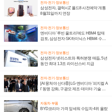
전자·전기·정보통신
삼성전자, 갤럭시Z 폴드8 사전예약 개통
8월31일까지 연장
전자·전기·정보통신
엔비디아 '루빈 울트라'에도 HBM4 탑재
검토, 삼성전자·SK하이닉스 HBM4 수율
에 주도권 갈린다
전자·전기·정보통신
삼성전자 넷리스트와 특허분쟁 매듭, 5년
동안 최대 1.3조 라이선스비 지급
전자·전기·정보통신
[AI 뭉쳐야 산다⑧] LG·엔비디아 '피지컬 A
I' 동맹 강화, 구광모 제조·데이터·기술 결
집해 종합 로보틱스 기업으로
자동차·부품
BYD코리아 가격 앞세워 수입차 4위 올랐