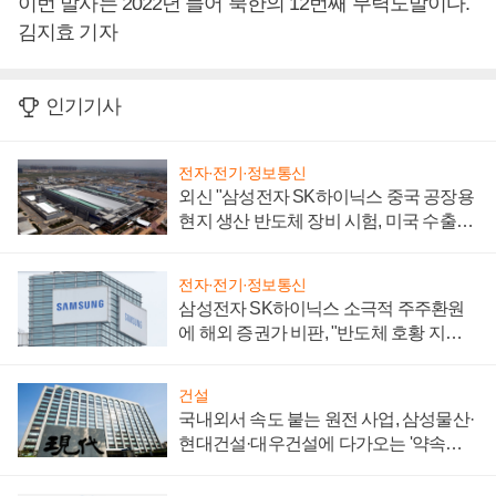
이번 발사는 2022년 들어 북한의 12번째 무력도발이다.
김지효 기자
인기기사
전자·전기·정보통신
외신 "삼성전자 SK하이닉스 중국 공장용
현지 생산 반도체 장비 시험, 미국 수출통
제 대비"
전자·전기·정보통신
삼성전자 SK하이닉스 소극적 주주환원
에 해외 증권가 비판, "반도체 호황 지속
성 의문"
건설
국내외서 속도 붙는 원전 사업, 삼성물산·
현대건설·대우건설에 다가오는 '약속의
시간'