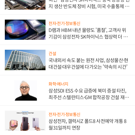
지 생산 반도체 장비 시험, 미국 수출통제 대
비"
전자·전기·정보통신
D램과 HBM 내년 물량도 '품절', 고객사 위
기감이 삼성전자 SK하이닉스 협상력 더 키
워
건설
국내외서 속도 붙는 원전 사업, 삼성물산·현
대건설·대우건설에 다가오는 '약속의 시간'
화학·에너지
삼성SDI ESS 수요 급증에 북미 증설 타진,
최주선 스텔란티스·GM 합작공장 건설 재추
진하나
전자·전기·정보통신
삼성전자, 갤럭시Z 폴드8 사전예약 개통 8
월31일까지 연장