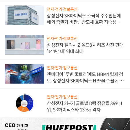
전자·전기·정보통신
삼성전자 SK하이닉스 소극적 주주환원에
해외 증권가 비판, "반도체 호황 지속성 의
문"
전자·전기·정보통신
삼성전자 갤럭시 Z 폴드8 시리즈 사전 판매
'144만 대' 역대 최대
전자·전기·정보통신
엔비디아 '루빈 울트라'에도 HBM4 탑재 검
토, 삼성전자·SK하이닉스 HBM4 수율에 주
도권 갈린다
전자·전기·정보통신
삼성전자 2분기 글로벌 D램 점유율 39% 1
위, SK하이닉스와 13%p 격차