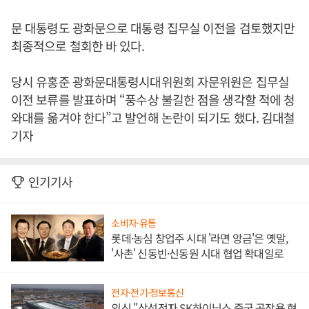
문 대통령도 광화문으로 대통령 집무실 이전을 검토했지만
최종적으로 철회한 바 있다.
당시 유홍준 광화문대통령시대위원회 자문위원은 집무실
이전 보류를 발표하며 “풍수상 불길한 점을 생각할 적에 청
와대를 옮겨야 한다”고 발언해 논란이 되기도 했다. 김대철
기자
인기기사
소비자·유통
롯데·농심 창업주 시대 '라면 앙금'은 옛말,
'사촌' 신동빈·신동원 시대 협업 확대일로
전자·전기·정보통신
외신 "삼성전자 SK하이닉스 중국 공장용 현