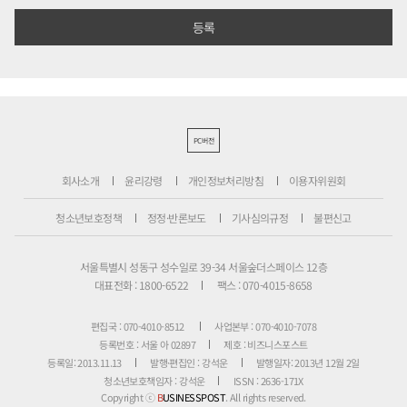
PC버전
회사소개
윤리강령
개인정보처리방침
이용자위원회
청소년보호정책
정정·반론보도
기사심의규정
불편신고
서울특별시 성동구 성수일로 39-34 서울숲더스페이스 12층
대표전화 : 1800-6522
팩스 : 070-4015-8658
편집국 : 070-4010-8512
사업본부 : 070-4010-7078
등록번호 : 서울 아 02897
제호 : 비즈니스포스트
등록일: 2013.11.13
발행·편집인 : 강석운
발행일자: 2013년 12월 2일
청소년보호책임자 : 강석운
ISSN : 2636-171X
Copyright ⓒ
B
USINESSPOST
. All rights reserved.