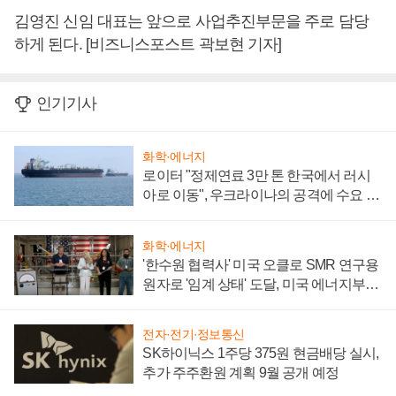
김영진 신임 대표는 앞으로 사업추진부문을 주로 담당
하게 된다. [비즈니스포스트 곽보현 기자]
인기기사
화학·에너지
로이터 "정제연료 3만 톤 한국에서 러시
아로 이동", 우크라이나의 공격에 수요 늘
어
화학·에너지
'한수원 협력사' 미국 오클로 SMR 연구용
원자로 '임계 상태' 도달, 미국 에너지부
"중요한 이정표"
전자·전기·정보통신
SK하이닉스 1주당 375원 현금배당 실시,
추가 주주환원 계획 9월 공개 예정