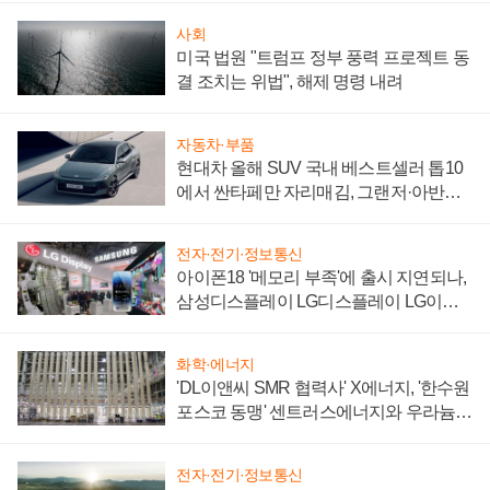
사회
미국 법원 "트럼프 정부 풍력 프로젝트 동
결 조치는 위법", 해제 명령 내려
자동차·부품
현대차 올해 SUV 국내 베스트셀러 톱10
에서 싼타페만 자리매김, 그랜저·아반떼
'세단 쌍끌이'로 내수 방어
전자·전기·정보통신
아이폰18 '메모리 부족'에 출시 지연되나,
삼성디스플레이 LG디스플레이 LG이노
텍 '탈애플' 수익 다각화 속도
화학·에너지
'DL이앤씨 SMR 협력사' X에너지, '한수원
포스코 동맹' 센트러스에너지와 우라늄
계약 체결
전자·전기·정보통신