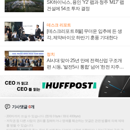
SK하이닉스, 용인 'Y2' 팹과 청주 'M17' 팹
건설에 54조 투자 결정
데스크 리포트
[데스크리포트 8월] 무더운 입추에 든 생
각, 제약바이오 하반기 훈풍 기대한다
정치
AI시대 맞아 25년 만에 전력산업 구조개
편 시동, '발전5사 통합' 넘어 '한전 지주사'
재편론도
기사댓글
0
개
200자까지 쓰실 수 있습니다. (현재 0 byte / 최대 400byte)
저작권 등 다른 사람의 권리를 침해하거나 명예를 훼손하는 댓글은 관련 법률에 의해 제재
를 받을 수 있습니다.
타인에게 불쾌감을 주는 욕설 등 비하하는 단어가 내용에 포함되거나 인신공격성 글은 관