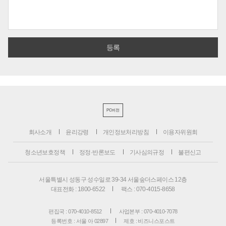
PC버전
회사소개
윤리강령
개인정보처리방침
이용자위원회
청소년보호정책
정정·반론보도
기사심의규정
불편신고
서울특별시 성동구 성수일로 39-34 서울숲더스페이스 12층
대표전화 : 1800-6522
팩스 : 070-4015-8658
편집국 : 070-4010-8512
사업본부 : 070-4010-7078
등록번호 : 서울 아 02897
제호 : 비즈니스포스트