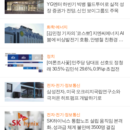
YG엔터 하반기 빅뱅 월드투어로 실적 성
장 증권가 전망, 신인 보이그룹도 주목
화학·에너지
[김민정 기자의 '코스뽀'] 지엔씨에너지 AI
붐에 비상발전기 호황, 안병철 친환경 에
너지 발전전문기업 향한다
정치
[여론조사꽃] 민주당 당대표 선호도 정청
래 30.5%·김민석 29.6%, 0.9%p 초접전
전자·전기·정보통신
삼성전자, 미국 오크리지국립연구소와
극저온 히트펌프 개발하기로
전자·전기·정보통신
SK하이닉스 통합노조 설립 움직임 본격
화, 성과급 체계 불만에 3500명 결집