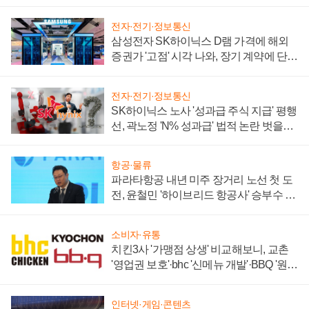
전자·전기·정보통신
삼성전자 SK하이닉스 D램 가격에 해외
증권가 '고점' 시각 나와, 장기 계약에 단점
부각
전자·전기·정보통신
SK하이닉스 노사 '성과급 주식 지급' 평행
선, 곽노정 'N% 성과급' 법적 논란 벗을지
주목
항공·물류
파라타항공 내년 미주 장거리 노선 첫 도
전, 윤철민 '하이브리드 항공사' 승부수 통
할까
소비자·유통
치킨3사 '가맹점 상생' 비교해보니, 교촌
'영업권 보호'·bhc '신메뉴 개발'·BBQ '원가
부담'
인터넷·게임·콘텐츠