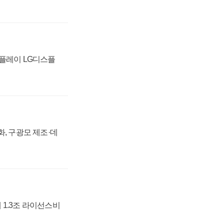
스플레이 LG디스플
강화, 구광모 제조·데
 1.3조 라이선스비