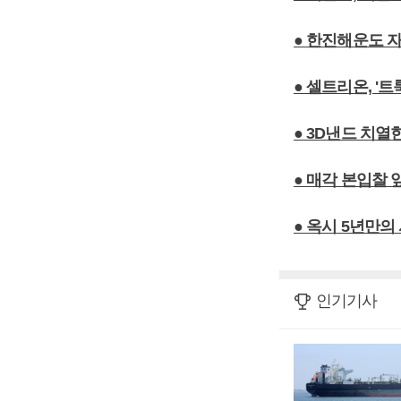
● 한진해운도 자
● 셀트리온, 
● 3D낸드 치열
● 매각 본입찰
● 옥시 5년만의
인기기사