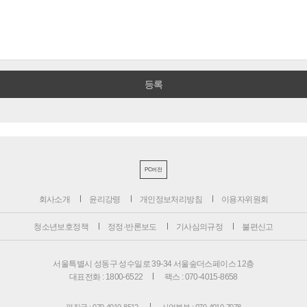
PC버전
회사소개
윤리강령
개인정보처리방침
이용자위원회
청소년보호정책
정정·반론보도
기사심의규정
불편신고
서울특별시 성동구 성수일로 39-34 서울숲더스페이스 12층
대표전화 : 1800-6522
팩스 : 070-4015-8658