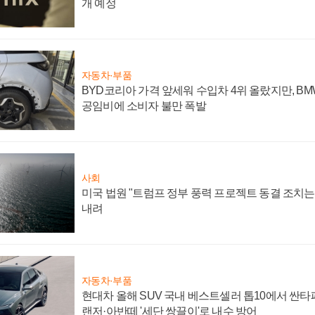
개 예정
자동차·부품
BYD코리아 가격 앞세워 수입차 4위 올랐지만, B
공임비에 소비자 불만 폭발
사회
미국 법원 "트럼프 정부 풍력 프로젝트 동결 조치는 
내려
자동차·부품
현대차 올해 SUV 국내 베스트셀러 톱10에서 싼타
랜저·아반떼 '세단 쌍끌이'로 내수 방어