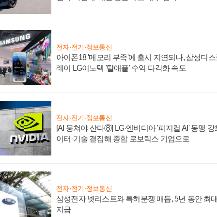
전자·전기·정보통신
아이폰18 '메모리 부족'에 출시 지연되나, 삼성디
레이 LG이노텍 '탈애플' 수익 다각화 속도
전자·전기·정보통신
[AI 뭉쳐야 산다⑧] LG·엔비디아 '피지컬 AI' 동맹 
이터·기술 결집해 종합 로보틱스 기업으로
전자·전기·정보통신
삼성전자 넷리스트와 특허분쟁 매듭, 5년 동안 최대
지급