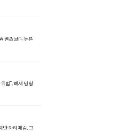
MW·벤츠보다 높은
위법", 해제 명령
페만 자리매김, 그