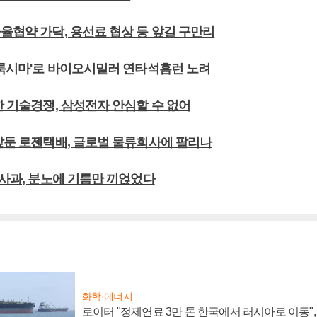
율협약 가닥, 용선료 협상 등 앞길 구만리
'트룩시마'로 바이오시밀러 연타석홈런 노려
한 기술경쟁, 삼성전자 안심할 수 없어
 앞둔 로젠택배, 글로벌 물류회사에 팔리나
 사과, 분노에 기름만 끼얹었다
화학·에너지
로이터 "정제연료 3만 톤 한국에서 러시아로 이동"