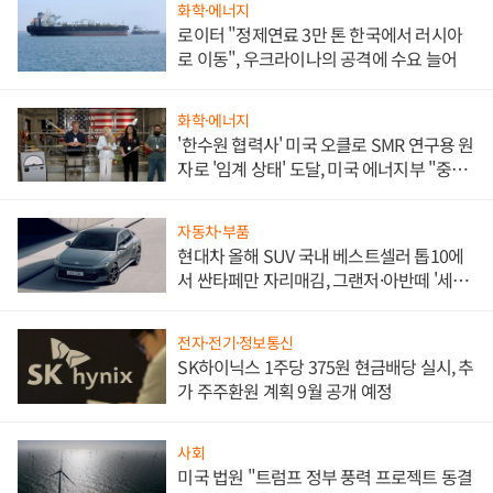
화학·에너지
로이터 "정제연료 3만 톤 한국에서 러시아
로 이동", 우크라이나의 공격에 수요 늘어
화학·에너지
'한수원 협력사' 미국 오클로 SMR 연구용 원
자로 '임계 상태' 도달, 미국 에너지부 "중요
한 이정표"
자동차·부품
현대차 올해 SUV 국내 베스트셀러 톱10에
서 싼타페만 자리매김, 그랜저·아반떼 '세단
쌍끌이'로 내수 방어
전자·전기·정보통신
SK하이닉스 1주당 375원 현금배당 실시, 추
가 주주환원 계획 9월 공개 예정
사회
미국 법원 "트럼프 정부 풍력 프로젝트 동결