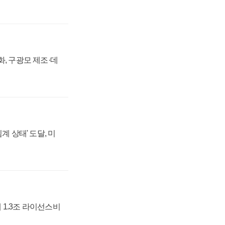
강화, 구광모 제조·데
계 상태' 도달, 미
 1.3조 라이선스비