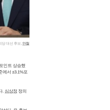
당 대선 후보,
안철
%포인트 상승했
에서 ±3.1%포
다.
심상정
정의