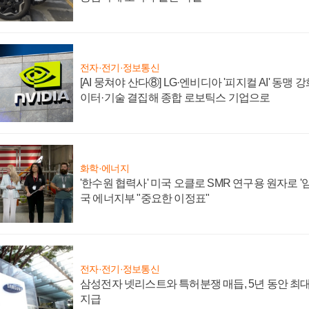
전자·전기·정보통신
[AI 뭉쳐야 산다⑧] LG·엔비디아 '피지컬 AI' 동맹 
이터·기술 결집해 종합 로보틱스 기업으로
화학·에너지
'한수원 협력사' 미국 오클로 SMR 연구용 원자로 '임
국 에너지부 "중요한 이정표"
전자·전기·정보통신
삼성전자 넷리스트와 특허분쟁 매듭, 5년 동안 최대
지급