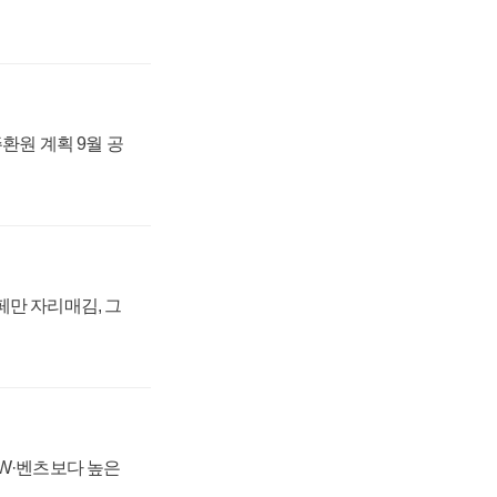
주환원 계획 9월 공
페만 자리매김, 그
MW·벤츠보다 높은