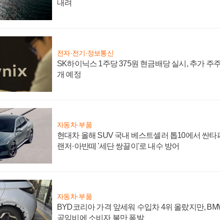
내려
전자·전기·정보통신
SK하이닉스 1주당 375원 현금배당 실시, 추가 주
개 예정
자동차·부품
현대차 올해 SUV 국내 베스트셀러 톱10에서 싼타
랜저·아반떼 '세단 쌍끌이'로 내수 방어
자동차·부품
BYD코리아 가격 앞세워 수입차 4위 올랐지만, B
공임비에 소비자 불만 폭발