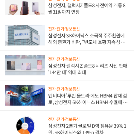
삼성전자, 갤럭시Z 폴드8 사전예약 개통 8
월31일까지 연장
전자·전기·정보통신
삼성전자 SK하이닉스 소극적 주주환원에
해외 증권가 비판, "반도체 호황 지속성 의
문"
전자·전기·정보통신
삼성전자 갤럭시 Z 폴드8 시리즈 사전 판매
'144만 대' 역대 최대
전자·전기·정보통신
엔비디아 '루빈 울트라'에도 HBM4 탑재 검
토, 삼성전자·SK하이닉스 HBM4 수율에 주
도권 갈린다
전자·전기·정보통신
삼성전자 2분기 글로벌 D램 점유율 39% 1
위, SK하이닉스와 13%p 격차