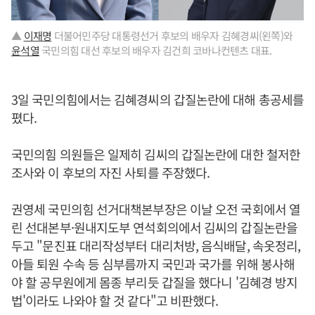
▲
이재명
더불어민주당 대통령선거 후보의 배우자 김혜경씨(왼쪽)와
윤석열
국민의힘 대선 후보의 배우자 김건희 코바나컨텐츠 대표.
3일 국민의힘에서는 김혜경씨의 갑질논란에 대해 총공세를
폈다.
국민의힘 의원들은 일제히 김씨의 갑질논란에 대한 철저한
조사와 이 후보의 자진 사퇴를 주장했다.
권영세 국민의힘 선거대책본부장은 이날 오전 국회에서 열
린 선대본부·원내지도부 연석회의에서 김씨의 갑질논란을
두고 "문진표 대리작성부터 대리처방, 음식배달, 속옷정리,
아들 퇴원 수속 등 심부름까지 국민과 국가를 위해 봉사해
야 할 공무원에게 몸종 부리듯 갑질을 했다니 '김혜경 방지
법'이라도 나와야 할 것 같다"고 비판했다.