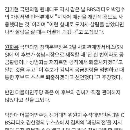
김기현
국민의힘 원내대표 역시 같은 날 BBS라디오 박경수
의 아침저널 인터뷰에서 "지자체 예산을 개인적 용도로 사
용했다는 것"이라며 "이런 형태로 도지사 살림을 살았다면
나라 살림을 살 때는 어떻게 되겠나"고 꼬집었다.
원희룡
국민의힘 정책본부장은 2일 사회관계망서비스(SN
S)에 이 후보가 성남시장으로 재직할 때 '단 한 번이라도 공
금횡령이나 성범죄를 저지르면 공직에서 퇴출시키겠다'고
말한 것을 두고 "이 후보가 김씨의 공금횡령을 엄벌하고 대
통령 후보도 스스로 퇴출하겠다고 선언했다"고 주장했다.
반면 더불어민주당 측은 이 후보와 김씨가 직접 관여하지
않았다고 선을 그었다.
박찬대 더불어민주당 선거대책위원회 수석대변인은 3일 C
BS라디오 김현정의 뉴스쇼에서 김씨의 '과잉의전'을 지시
했던 도청 총무과 소속 배모씨와 그 일을 직접 처리한 별정