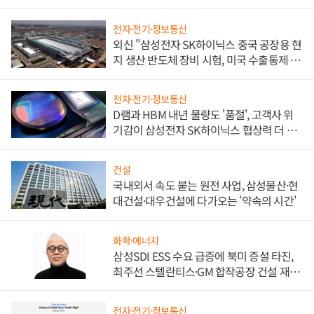
전자·전기·정보통신
외신 "삼성전자 SK하이닉스 중국 공장용 현
지 생산 반도체 장비 시험, 미국 수출통제 대
비"
전자·전기·정보통신
D램과 HBM 내년 물량도 '품절', 고객사 위
기감이 삼성전자 SK하이닉스 협상력 더 키
워
건설
국내외서 속도 붙는 원전 사업, 삼성물산·현
대건설·대우건설에 다가오는 '약속의 시간'
화학·에너지
삼성SDI ESS 수요 급증에 북미 증설 타진,
최주선 스텔란티스·GM 합작공장 건설 재추
진하나
전자·전기·정보통신