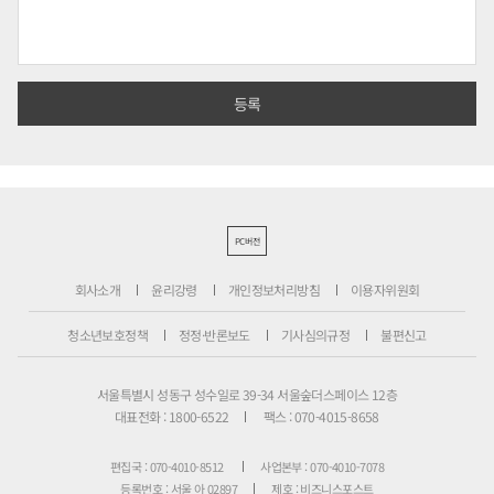
PC버전
회사소개
윤리강령
개인정보처리방침
이용자위원회
청소년보호정책
정정·반론보도
기사심의규정
불편신고
서울특별시 성동구 성수일로 39-34 서울숲더스페이스 12층
대표전화 : 1800-6522
팩스 : 070-4015-8658
편집국 : 070-4010-8512
사업본부 : 070-4010-7078
등록번호 : 서울 아 02897
제호 : 비즈니스포스트