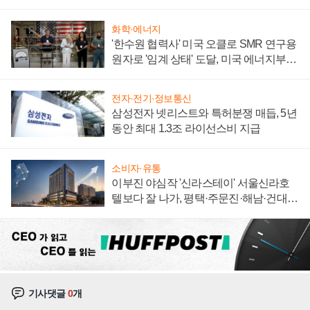
집해 종합 로보틱스 기업으로
화학·에너지
'한수원 협력사' 미국 오클로 SMR 연구용
원자로 '임계 상태' 도달, 미국 에너지부
"중요한 이정표"
전자·전기·정보통신
삼성전자 넷리스트와 특허분쟁 매듭, 5년
동안 최대 1.3조 라이선스비 지급
소비자·유통
이부진 야심작 '신라스테이' 서울신라호
텔보다 잘 나가, 평택·주문진·해남·건대로
성장판 더 넓힌다
기사댓글
0
개