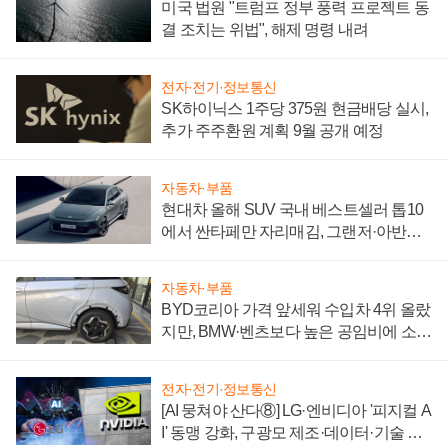
미국 법원 "트럼프 정부 풍력 프로젝트 동
결 조치는 위법", 해제 명령 내려
전자·전기·정보통신
SK하이닉스 1주당 375원 현금배당 실시,
추가 주주환원 계획 9월 공개 예정
자동차·부품
현대차 올해 SUV 국내 베스트셀러 톱10
에서 싼타페만 자리매김, 그랜저·아반떼
'세단 쌍끌이'로 내수 방어
자동차·부품
BYD코리아 가격 앞세워 수입차 4위 올랐
지만, BMW·벤츠보다 높은 공임비에 소비
자 불만 폭발
전자·전기·정보통신
[AI 뭉쳐야 산다⑧] LG·엔비디아 '피지컬 A
I' 동맹 강화, 구광모 제조·데이터·기술 결