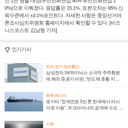
인 1천 명을 대상(무선전화면접 90% 유선전화면접 1
0%)으로 이뤄졌다. 응답률은 15.1%, 표본오차는 95% 신
뢰수준에서 ±3.1%포인트다. 자세한 사항은 중앙선거여
론조사심의위원회 홈페이지에서 확인할 수 있다. [비즈
니스포스트 김남형 기자]
인기기사
전자·전기·정보통신
삼성전자 SK하이닉스 소극적 주주환원
에 해외 증권가 비판, "반도체 호황 지속
성 의문"
화학·에너지
로이터 "정제연료 3만 톤 한국에서 러시
아로 이동", 우크라이나의 공격에 수요 늘
어
사회