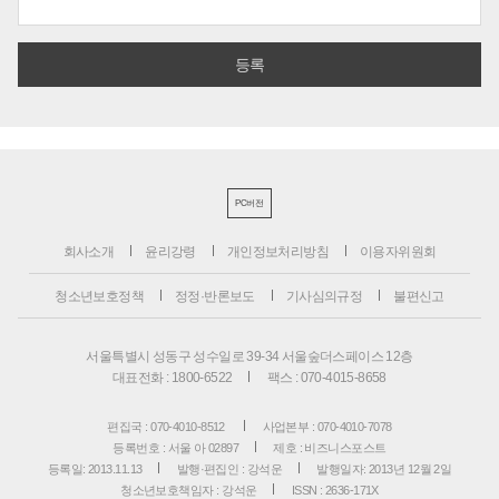
PC버전
회사소개
윤리강령
개인정보처리방침
이용자위원회
청소년보호정책
정정·반론보도
기사심의규정
불편신고
서울특별시 성동구 성수일로 39-34 서울숲더스페이스 12층
대표전화 : 1800-6522
팩스 : 070-4015-8658
편집국 : 070-4010-8512
사업본부 : 070-4010-7078
등록번호 : 서울 아 02897
제호 : 비즈니스포스트
등록일: 2013.11.13
발행·편집인 : 강석운
발행일자: 2013년 12월 2일
청소년보호책임자 : 강석운
ISSN : 2636-171X