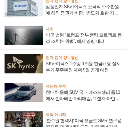
전자·전기·정보통신
삼성전자 SK하이닉스 소극적 주주환원
에 해외 증권가 비판, "반도체 호황 지속
성 의문"
사회
미국 법원 "트럼프 정부 풍력 프로젝트 동
결 조치는 위법", 해제 명령 내려
전자·전기·정보통신
SK하이닉스 1주당 375원 현금배당 실시,
추가 주주환원 계획 9월 공개 예정
자동차·부품
현대차 올해 SUV 국내 베스트셀러 톱10
에서 싼타페만 자리매김, 그랜저·아반떼
'세단 쌍끌이'로 내수 방어
화학·에너지
'한수원 협력사' 미국 오클로 SMR 연구용
원자로 '임계 상태' 도달, 미국 에너지부