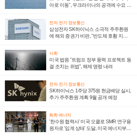
아로 이동", 우크라이나의 공격에 수요 늘
어
전자·전기·정보통신
삼성전자 SK하이닉스 소극적 주주환원
에 해외 증권가 비판, "반도체 호황 지속
성 의문"
사회
미국 법원 "트럼프 정부 풍력 프로젝트 동
결 조치는 위법", 해제 명령 내려
전자·전기·정보통신
SK하이닉스 1주당 375원 현금배당 실시,
추가 주주환원 계획 9월 공개 예정
화학·에너지
'한수원 협력사' 미국 오클로 SMR 연구용
원자로 '임계 상태' 도달, 미국 에너지부
"중요한 이정표"