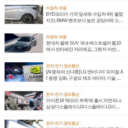
자동차·부품
BYD코리아 가격 앞세워 수입차 4위 올랐
지만, BMW·벤츠보다 높은 공임비에 소비
자 불만 폭발
자동차·부품
현대차 올해 SUV 국내 베스트셀러 톱10
에서 싼타페만 자리매김, 그랜저·아반떼
'세단 쌍끌이'로 내수 방어
전자·전기·정보통신
[AI 뭉쳐야 산다⑧] LG·엔비디아 '피지컬 A
I' 동맹 강화, 구광모 제조·데이터·기술 결
집해 종합 로보틱스 기업으로
전자·전기·정보통신
아이폰18 '메모리 부족'에 출시 지연되나,
삼성디스플레이 LG디스플레이 LG이노
텍 '탈애플' 수익 다각화 속도
전자·전기·정보통신