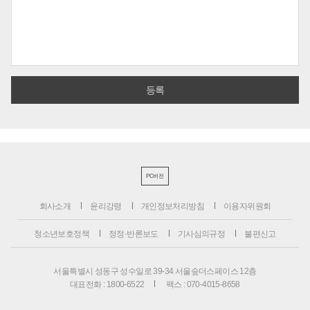
PC버전
회사소개
윤리강령
개인정보처리방침
이용자위원회
청소년보호정책
정정·반론보도
기사심의규정
불편신고
서울특별시 성동구 성수일로 39-34 서울숲더스페이스 12층
대표전화 : 1800-6522
팩스 : 070-4015-8658