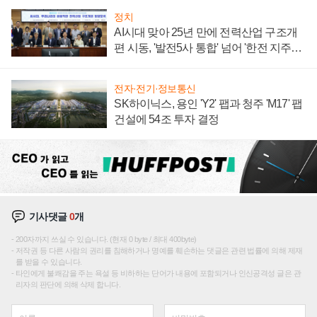
정치
AI시대 맞아 25년 만에 전력산업 구조개
편 시동, '발전5사 통합' 넘어 '한전 지주사'
재편론도
전자·전기·정보통신
SK하이닉스, 용인 'Y2' 팹과 청주 'M17' 팹
건설에 54조 투자 결정
기사댓글
0
개
200자까지 쓰실 수 있습니다. (현재 0 byte / 최대 400byte)
저작권 등 다른 사람의 권리를 침해하거나 명예를 훼손하는 댓글은 관련 법률에 의해 제재
를 받을 수 있습니다.
타인에게 불쾌감을 주는 욕설 등 비하하는 단어가 내용에 포함되거나 인신공격성 글은 관
리자의 판단에 의해 삭제 합니다.