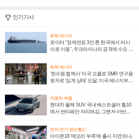
인기기사
화학·에너지
로이터 "정제연료 3만 톤 한국에서 러시
아로 이동", 우크라이나의 공격에 수요 늘
어
화학·에너지
'한수원 협력사' 미국 오클로 SMR 연구용
원자로 '임계 상태' 도달, 미국 에너지부
"중요한 이정표"
자동차·부품
현대차 올해 SUV 국내 베스트셀러 톱10
에서 싼타페만 자리매김, 그랜저·아반떼
'세단 쌍끌이'로 내수 방어
전자·전기·정보통신
아이폰18 '메모리 부족'에 출시 지연되나,