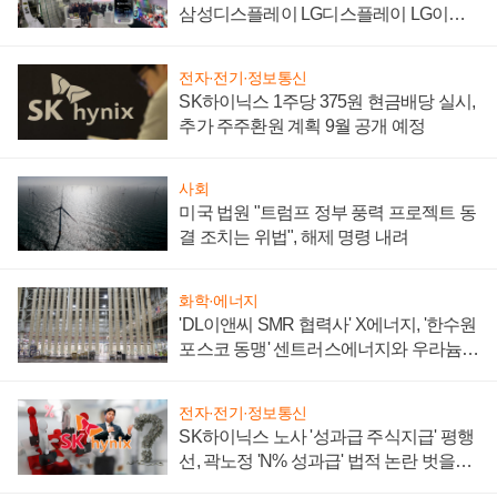
삼성디스플레이 LG디스플레이 LG이노
텍 '탈애플' 수익 다각화 속도
전자·전기·정보통신
SK하이닉스 1주당 375원 현금배당 실시,
추가 주주환원 계획 9월 공개 예정
사회
미국 법원 "트럼프 정부 풍력 프로젝트 동
결 조치는 위법", 해제 명령 내려
화학·에너지
'DL이앤씨 SMR 협력사' X에너지, '한수원
포스코 동맹' 센트러스에너지와 우라늄
계약 체결
전자·전기·정보통신
SK하이닉스 노사 '성과급 주식지급' 평행
선, 곽노정 'N% 성과급' 법적 논란 벗을지
주목